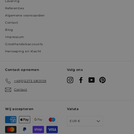
Levering
Referenties
Algemene voorwaarden
Contact
Blog
Impressum
Groothandelsaccounts
Herroeping en Klacht
YSC
Sessie
Google LLC
.youtube.com
Contact opnemen
Volg ons
Instagram
Facebook
YouTube
Pinterest
+49(0)2273 5813109
prism_612911316
prism.app-us1.com
4 weken 2
dagen
Contact
Wij accepteren
Valuta
EUR €