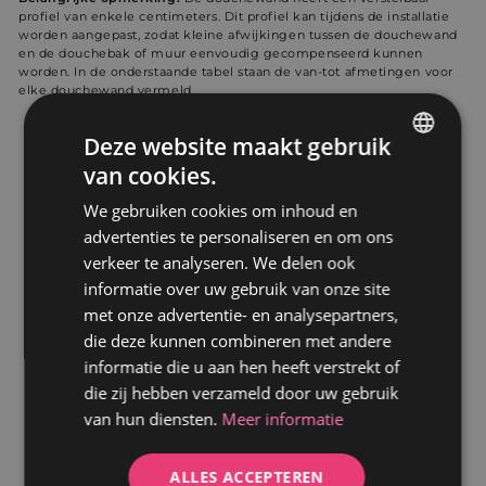
profiel van enkele centimeters. Dit profiel kan tijdens de installatie
worden aangepast, zodat kleine afwijkingen tussen de douchewand
en de douchebak of muur eenvoudig gecompenseerd kunnen
worden. In de onderstaande tabel staan de van-tot afmetingen voor
elke douchewand vermeld.
Deze website maakt gebruik
van cookies.
GERMAN
We gebruiken cookies om inhoud en
DUTCH
advertenties te personaliseren en om ons
verkeer te analyseren. We delen ook
informatie over uw gebruik van onze site
met onze advertentie- en analysepartners,
die deze kunnen combineren met andere
informatie die u aan hen heeft verstrekt of
die zij hebben verzameld door uw gebruik
van hun diensten.
Meer informatie
ALLES ACCEPTEREN