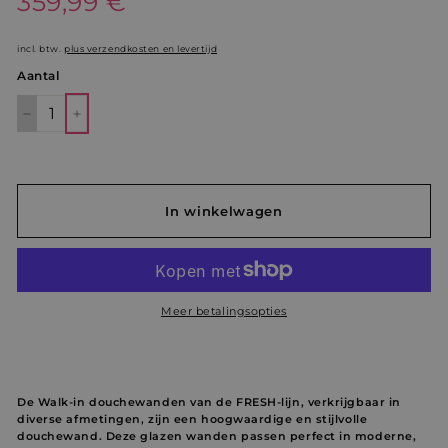
359,99 €
359,99
prijs
€
incl. btw.
plus verzendkosten en levertijd
Aantal
−
+
In winkelwagen
Meer betalingsopties
De Walk-in douchewanden van de FRESH-lijn, verkrijgbaar in
diverse afmetingen, zijn een hoogwaardige en stijlvolle
douchewand. Deze glazen wanden passen perfect in moderne,