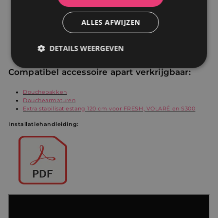
ALLES AFWIJZEN
DETAILS WEERGEVEN
Strikt
Prestatie
Targeting
Compatibel accessoire apart verkrijgbaar:
noodzakelijk
Douchebakken
Douchearmaturen
Extra stabilisatiestang 120 cm voor FRESH, VOLARÉ en S300
Functioneel
Niet-
geclassificeerd
Installatiehandleiding:
Strikt noodzakelijk
Prestatie
Targeting
Functioneel
Niet-geclassificeerd