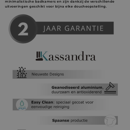
minimalistische badkamers en zijn dankzij de verschillende
uitvoeringen geschikt voor bijna elke doucheopstelling.