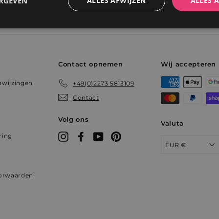
ERGEVEN
ALLES AFWIJZEN
ALLES 
Prestatie
Targeting
Functioneel
Contact opnemen
Wij accepteren
nwijzingen
+49(0)2273 5813109
Contact
trikt noodzakelijk
Prestatie
Targeting
Functioneel
Niet-geclassificee
Volg ons
Valuta
 cookies maken de kernfunctionaliteiten van de website mogelijk, zoals gebruikersaanm
bsite kan niet goed worden gebruikt zonder de strikt noodzakelijke cookies.
ring
Instagram
Facebook
YouTube
Pinterest
EUR €
Aanbieder /
Vervaldatum
Omschrijving
Domein
1 jaar
Deze cookie is essentieel voor de veilige ka
Shopify
orwaarden
betaalfunctie op de website en wordt gele
weltderbaeder.com
1 jaar
Deze cookie is gekoppeld aan de analysesu
Shopify Inc.
.weltderbaeder.com
weltderbaeder.com
2 weken
Deze cookie wordt gebruikt om het land v
gebruiker te herkennen en de juiste transac