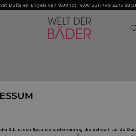
et Duits en Engels van 9.00 tot 14.00 uur:
+49 2273 5813
W
e
l
t
d
e
r
B
ä
d
e
RESSUM
r
S
L
der S.L. is een Spaanse onderneming die behoort tot de Du