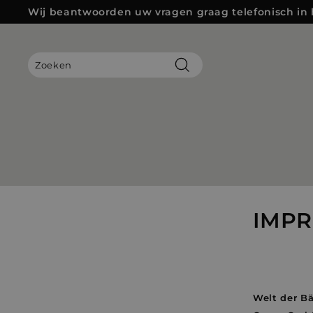
Direct
Wij beantwoorden uw vragen graag telefonisch in h
naar
Diashow
de
Pauzeren
inhoud
Zoeken
IMP
Welt der Bä