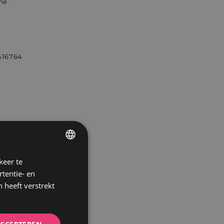
ine
416764
keer te
GERMAN
tentie- en
DUTCH
 heeft verstrekt