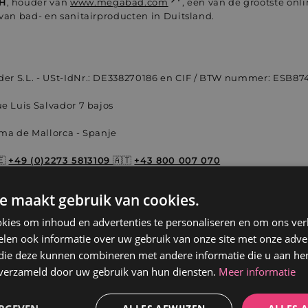
H
, houder van
www.megabad.com
, een van de grootste onl
van bad- en sanitairproducten in Duitsland.
er S.L.
- USt-IdNr.: DE338270186 en CIF / BTW nummer: ES
B87
e Luis Salvador 7 bajos
ma de Mallorca - Spanje
🇪
+49 (0)2273 5813109
🇦🇹
+43 800 007 070
o@weltderbaeder.com
e maakt gebruik van cookies.
kies om inhoud en advertenties te personaliseren en om ons ver
len ook informatie over uw gebruik van onze site met onze adver
 die deze kunnen combineren met andere informatie die u aan hen
n verzameld door uw gebruik van hun diensten.
Meer informatie