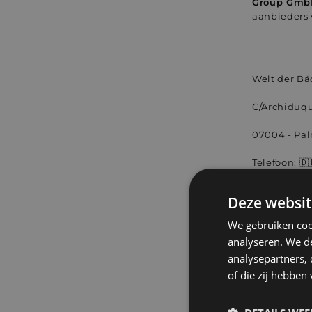
Group Gmb
aanbieders 
Welt der Bäd
C/Archiduqu
07004 - Pal
Telefoon: 🇩
E-Mail: inf
Deze websit
We gebruiken coo
analyseren. We de
analysepartners,
of die zij hebbe