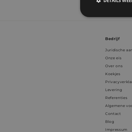
DETAILS WE
Strikt
noodzakelijk
Bedrijf
Juridische aa
Onze eis
S
Over ons
Koekjes
Strikt noodzakelijke
accountbeheer. De we
Privacyverkla
Levering
Naam
Referenties
_shopify_essential
Algemene vo
Contact
_shopify_y
Blog
cart_currency
Impressum