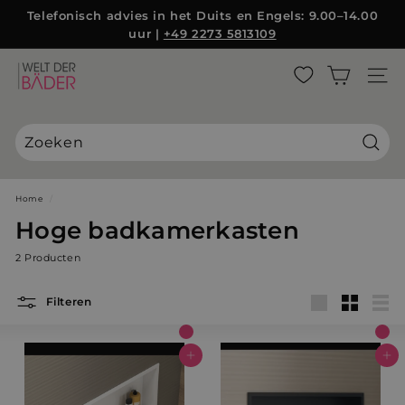
Direct
Telefonisch advies in het Duits en Engels: 9.00–14.00
naar
uur |
+49 2273 5813109
Diashow
de
Pauzeren
inhoud
W
ZIJBA
e
l
t
d
Zoek
e
r
Home
/
B
Hoge badkamerkasten
ä
2 Producten
d
e
Filteren
r
groot
Klein
Lijst
S
L
In winkelwagen
In winkelwagen