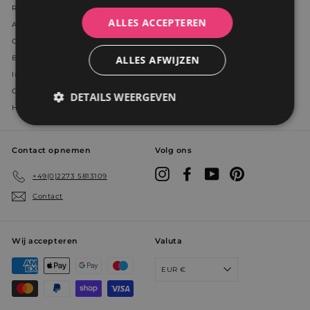
Referenties
ALLES ACCEPTEREN
Algemene voorwaarden
Contact
ALLES AFWIJZEN
Blog
Impressum
Groothandelsaccounts
DETAILS WEERGEVEN
Herroeping en Klacht
Strikt
Prestatie
Targeting
noodzakelijk
Contact opnemen
Volg ons
Instagram
Facebook
YouTube
Pinterest
+49(0)2273 5813109
Functioneel
Niet-
Contact
geclassificeerd
Wij accepteren
Valuta
EUR €
Strikt noodzakelijk
Prestatie
Targeting