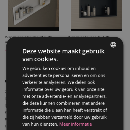
Wandniche Douche CLARIS,
Wandnis Douche CLARIS,
inbouw doucheplank wit
inbouw doucheplank zwart
249,99 €
v
264,99 €
v
Deze website maakt gebruik
vanaf
vanaf
a
a
van cookies.
GERMAN
n
n
a
a
We gebruiken cookies om inhoud en
DUTCH
f
f
advertenties te personaliseren en om ons
2
2
verkeer te analyseren. We delen ook
Bedrijf
4
6
informatie over uw gebruik van onze site
9
4
Juridische aanwijzingen
met onze advertentie- en analysepartners,
,
,
Onze eis
9
9
die deze kunnen combineren met andere
Over ons
9
9
informatie die u aan hen heeft verstrekt of
Koekjes
€
€
die zij hebben verzameld door uw gebruik
Privacyverklaring
van hun diensten.
Meer informatie
Levering