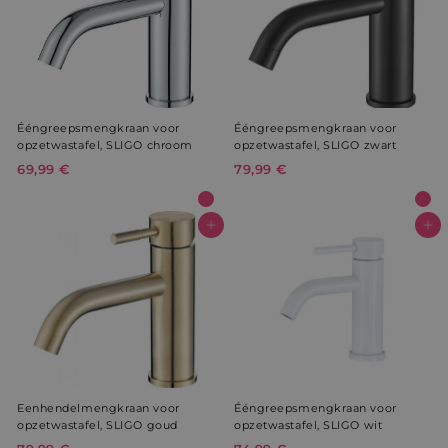
Ééngreepsmengkraan voor
Ééngreepsmengkraan voor
opzetwastafel, SLIGO chroom
opzetwastafel, SLIGO zwart
69,99 €
6
79,99 €
7
9
9
,
,
9
9
In winkelwagen
In winkelwagen
9
9
€
€
Eenhendelmengkraan voor
Ééngreepsmengkraan voor
opzetwastafel, SLIGO goud
opzetwastafel, SLIGO wit