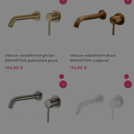
9
9
In winkelwagen
In winkelwagen
9
9
€
€
Inbouw wastafelmengkraan
Inbouw-wastafelarmatuur
BRAMPTON geborsteld goud
BRAMPTON oudgoud
104,99 €
1
114,99 €
1
0
1
4
4
,
,
In winkelwagen
In winkelwagen
9
9
9
9
€
€