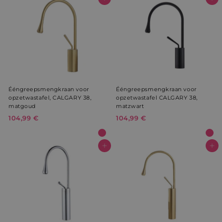
9
In winkelwagen
In winkelwagen
€
9
€
Ééngreepsmengkraan voor
Ééngreepsmengkraan voor
opzetwastafel, CALGARY 38,
opzetwastafel CALGARY 38,
matgoud
matzwart
104,99 €
1
104,99 €
1
0
0
4
4
,
,
In winkelwagen
In winkelwagen
9
9
9
9
€
€