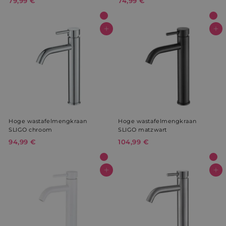
79,99 €
7
74,99 €
7
9
4
,
,
9
9
In winkelwagen
In winkelwagen
9
9
€
€
Hoge wastafelmengkraan
Hoge wastafelmengkraan
SLIGO chroom
SLIGO matzwart
94,99 €
9
104,99 €
1
4
0
,
4
9
,
In winkelwagen
In winkelwagen
9
9
€
9
€