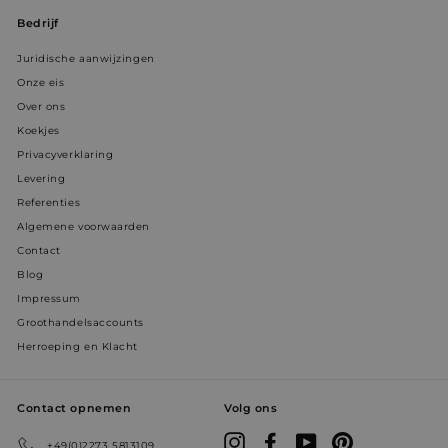
Bedrijf
Juridische aanwijzingen
Onze eis
Over ons
Koekjes
Privacyverklaring
Levering
Referenties
Algemene voorwaarden
Contact
Blog
Impressum
Groothandelsaccounts
Herroeping en Klacht
Contact opnemen
Volg ons
Instagram
Facebook
YouTube
Pinterest
+49(0)2273 5813109