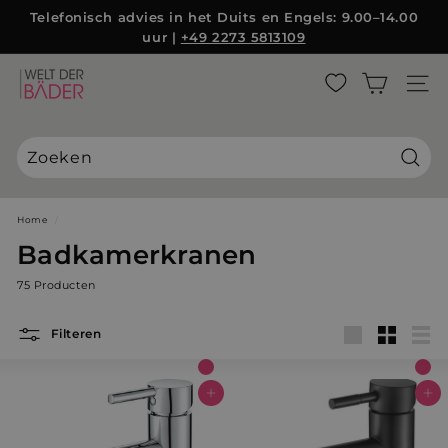
Direct
Telefonisch advies in het Duits en Engels: 9.00–14.00
naar
uur |
+49 2273 5813109
Diashow
de
Pauzeren
inhoud
W
ZIJBA
e
l
t
d
Zoek
e
r
Home
/
B
Badkamerkranen
ä
75 Producten
d
e
Filteren
r
groot
Klein
Lijst
S
L
In winkelwagen
In winkelwagen