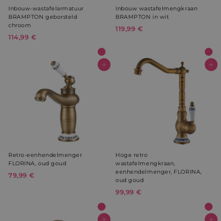
Inbouw-wastafelarmatuur
Inbouw wastafelmengkraan
BRAMPTON geborsteld
BRAMPTON in wit
chroom
119,99 €
1
114,99 €
1
1
1
9
4
,
,
In winkelwagen
In winkelwagen
9
9
9
9
€
€
Retro-eenhendelmenger
Hoge retro
FLORINA, oud goud
wastafelmengkraan,
eenhendelmenger, FLORINA,
79,99 €
7
oud goud
9
99,99 €
9
,
9
9
,
9