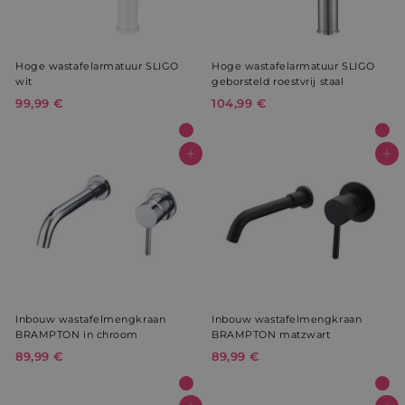
Hoge wastafelarmatuur SLIGO
Hoge wastafelarmatuur SLIGO
wit
geborsteld roestvrij staal
99,99 €
9
104,99 €
1
9
0
,
4
9
,
In winkelwagen
In winkelwagen
9
9
€
9
€
Inbouw wastafelmengkraan
Inbouw wastafelmengkraan
BRAMPTON in chroom
BRAMPTON matzwart
89,99 €
8
89,99 €
8
9
9
,
,