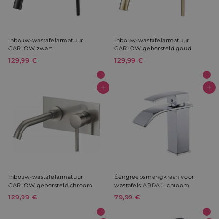
__Secure-ROLLOUT_TOKEN
.youtube.com
5 maanden 
Inbouw-wastafelarmatuur
Inbouw-wastafelarmatuur
weken
CARLOW zwart
CARLOW geborsteld goud
129,99 €
1
129,99 €
1
2
2
9
9
WISHLIST_IP_ADDRESS
weltderbaeder.com
4 weken 2
,
,
In winkelwagen
In winkelwagen
dagen
9
9
9
9
€
€
prism_612911316
.weltderbaeder.com
4 weken 2
dagen
VISITOR_INFO1_LIVE
5 maanden 
Google LLC
weken
.youtube.com
Inbouw-wastafelarmatuur
Ééngreepsmengkraan voor
CARLOW geborsteld chroom
wastafels ARDALI chroom
129,99 €
1
79,99 €
7
2
9
9
,