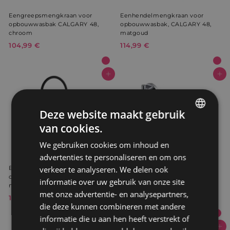
Eengreepsmengkraan voor
Eenhendelmengkraan voor
opbouwwasbak CALGARY 48,
opbouwwasbak, CALGARY 48,
chroom
matgoud
104,99 €
1
114,99 €
1
0
1
4
4
,
,
In winkelwagen
In winkelwagen
9
9
9
9
€
€
Deze website maakt gebruik
van cookies.
GERMAN
We gebruiken cookies om inhoud en
DUTCH
advertenties te personaliseren en om ons
verkeer te analyseren. We delen ook
Eengreepsmengkraan voor
Inbouw twee-greeps
opbouwwasbak CALGARY 48,
wastafelmengkraan, CARBINI
informatie over uw gebruik van onze site
matzwart
chroom
met onze advertentie- en analysepartners,
114,99 €
1
114,99 €
1
die deze kunnen combineren met andere
1
1
informatie die u aan hen heeft verstrekt of
4
4
,
,
In winkelwagen
In winkelwagen