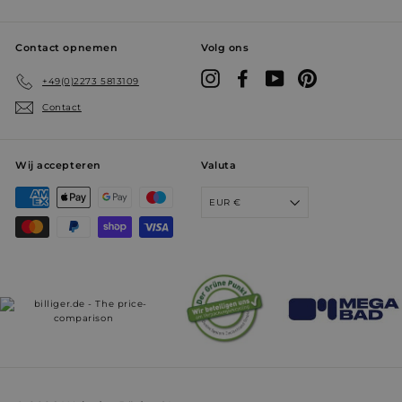
Contact opnemen
Volg ons
Instagram
Facebook
YouTube
Pinterest
+49(0)2273 5813109
YSC
Sessie
Google LLC
.youtube.com
Contact
Wij accepteren
Valuta
prism_612911316
prism.app-us1.com
4 weken 2
dagen
EUR €