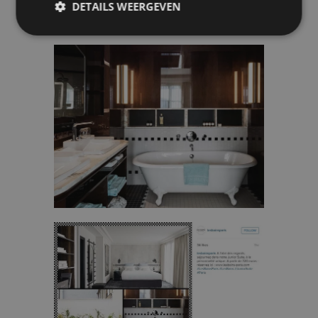
DETAILS WEERGEVEN
https://www.lesbains-paris.com/es/
Strikt
Prestatie
Targeting
noodzakelijk
Functioneel
Niet-
geclassificeerd
Strikt noodzakelijk
Prestatie
Targeting
Functioneel
Niet-geclassificeerd
Strikt noodzakelijke cookies maken de
kernfunctionaliteiten van de website mogelijk, zoals
gebruikersaanmelding en accountbeheer. De
website kan niet goed worden gebruikt zonder de
strikt noodzakelijke cookies.