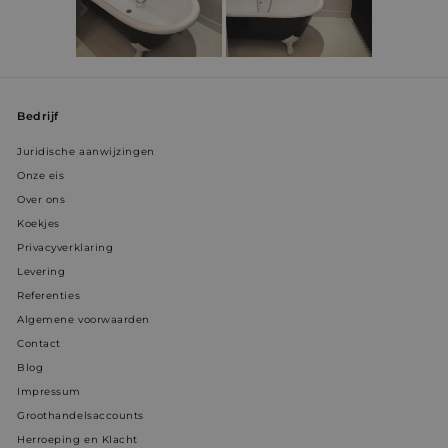
WISHLIST_IP_ADDRESS
weltderbaeder.com
4 weken 2
dagen
prism_612911316
.weltderbaeder.com
4 weken 2
dagen
Bedrijf
VISITOR_INFO1_LIVE
5 maanden 
Google LLC
weken
.youtube.com
Juridische aanwijzingen
Onze eis
Over ons
Koekjes
Privacyverklaring
Levering
Referenties
VISITOR_PRIVACY_METADATA
5 maanden 
YouTube
weken
.youtube.com
Algemene voorwaarden
Contact
Blog
Impressum
Groothandelsaccounts
Herroeping en Klacht