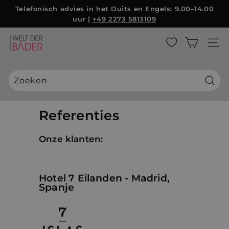
Direct
Telefonisch advies in het Duits en Engels: 9.00–14.00
naar
uur |
+49 2273 5813109
Diashow
de
Pauzeren
inhoud
W
ZIJBA
e
l
t
d
Zoek
e
r
Referenties
B
ä
Onze klanten:
d
e
r
Hotel 7 Eilanden - Madrid,
S
Spanje
L