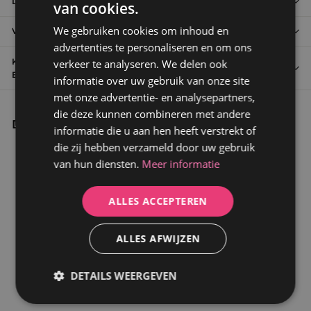
Details van Rogier&Mothes
van cookies.
GERMAN
We gebruiken cookies om inhoud en
Verzending en Retourneren
DUTCH
advertenties te personaliseren en om ons
Kontakt: 🇩🇪 +49 (0) 2273 5813109 (Alleen service in het
verkeer te analyseren. We delen ook
Engels of Duits)
informatie over uw gebruik van onze site
met onze advertentie- en analysepartners,
die deze kunnen combineren met andere
Dit zou u ook kunnen interesseren
informatie die u aan hen heeft verstrekt of
die zij hebben verzameld door uw gebruik
van hun diensten.
Meer informatie
ALLES ACCEPTEREN
ALLES AFWIJZEN
Afvoerset CRAWLEY voor
DETAILS WEERGEVEN
gietijzeren en Resicryl®
retro-badkuipen, zwart
Strikt
Prestatie
Targeting
159,99 €
1