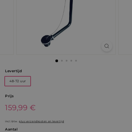
Levertijd
48-72 uur
Prijs
Normale
159,99 €
159,99
prijs
€
incl. btw.
plus verzendkosten en levertijd
Aantal