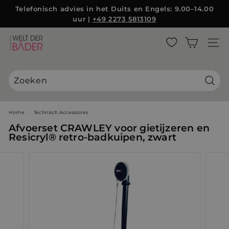
Direct
Telefonisch advies in het Duits en Engels: 9.00–14.00
{{currency}}{{discount}} undefined
naar
uur |
+49 2273 5813109
Diashow
de
Pauzeren
inhoud
View Cart
W
ZIJBA
e
l
t
d
Zoek
e
r
Home
/
Technisch Accessoires
/
B
Afvoerset CRAWLEY voor gietijzeren en
ä
Resicryl® retro-badkuipen, zwart
d
e
r
S
L