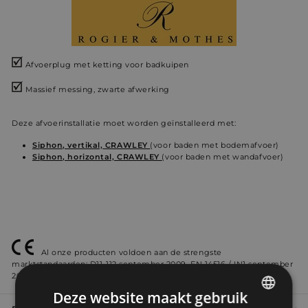
Afvoerplug met ketting voor badkuipen
Massief messing, zwarte afwerking
Deze afvoerinstallatie moet worden geïnstalleerd met:
Siphon, vertikal,
CRAWLEY
(voor baden met bodemafvoer)
Siphon, horizontal, CRAWLEY
(
voor baden met wandafvoer)
Al onze producten voldoen aan de strengste
marktstandaarden: D11-112 september 2009, EN 14516 / IN1 september
2010, EN 14516 + A1 september 2010 en EN 232 december 2012.
Deze website maakt gebruik