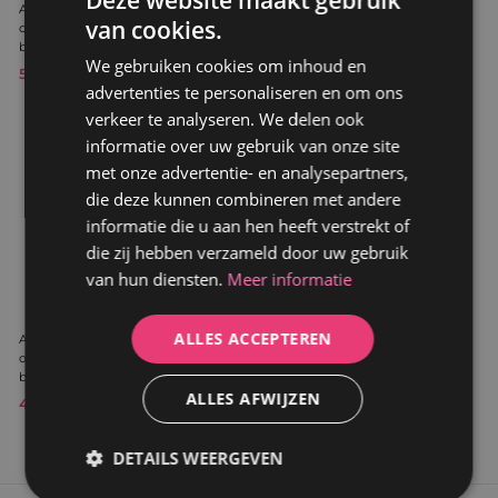
Deze website maakt gebruik
Afvoerventiel en
Afvoerventiel en
van cookies.
overloopafdekking voor
overloopafdekking voor
GERMAN
badkuipen in mat zwart
badkuipen in glanzend goud
We gebruiken cookies om inhoud en
DUTCH
59,99 €
5
59,99 €
5
advertenties te personaliseren en om ons
9
9
verkeer te analyseren. We delen ook
,
,
9
9
In winkelwagen
informatie over uw gebruik van onze site
9
9
met onze advertentie- en analysepartners,
€
€
die deze kunnen combineren met andere
informatie die u aan hen heeft verstrekt of
die zij hebben verzameld door uw gebruik
van hun diensten.
Meer informatie
ALLES ACCEPTEREN
Afvoerventiel en
overloopafdekking voor
badkuipen in chroom
ALLES AFWIJZEN
49,99 €
4
9
,
DETAILS WEERGEVEN
9
9