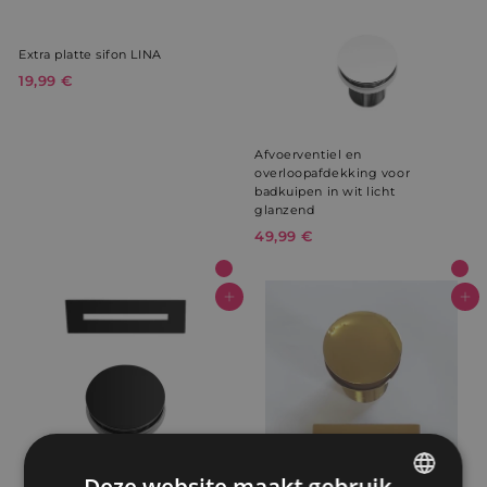
Extra platte sifon LINA
19,99 €
1
9
,
9
Afvoerventiel en
9
overloopafdekking voor
€
badkuipen in wit licht
glanzend
49,99 €
4
9
,
9
In winkelwagen
In winkelwagen
9
€