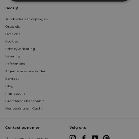
Strikt
Prestatie
Targeting
€
noodzakelijk
Bedrijf
Juridische aanwijzingen
Onze eis
Functioneel
Niet-
Over ons
geclassificeerd
Koekjes
Privacyverklaring
Levering
Referenties
Algemene voorwaarden
Contact
Strikt noodzakelijk
Prestatie
Targeting
Blog
Functioneel
Niet-geclassificeerd
Impressum
Strikt noodzakelijke cookies maken de
Groothandelsaccounts
kernfunctionaliteiten van de website mogelijk, zoals
Herroeping en Klacht
gebruikersaanmelding en accountbeheer. De
website kan niet goed worden gebruikt zonder de
strikt noodzakelijke cookies.
Contact opnemen
Volg ons
Aanbieder /
Naam
Vervaldatum
Omsc
Domein
Instagram
Facebook
YouTube
Pinterest