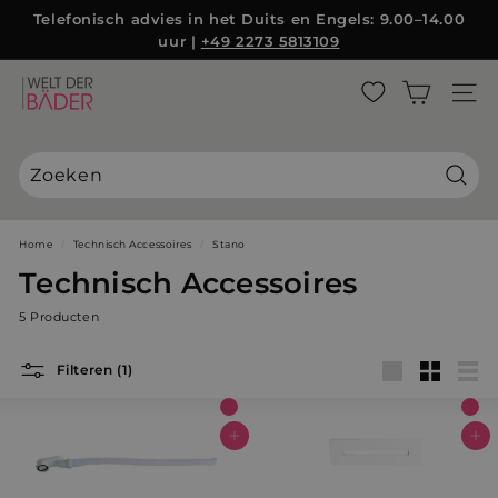
Direct
Telefonisch advies in het Duits en Engels: 9.00–14.00
naar
uur |
+49 2273 5813109
Diashow
de
Pauzeren
inhoud
W
ZIJBA
e
l
t
d
Zoek
e
r
Home
/
Technisch Accessoires
/
Stano
B
Technisch Accessoires
ä
5 Producten
d
e
Filteren (1)
r
groot
Klein
Lijst
S
L
In winkelwagen
In winkelwagen