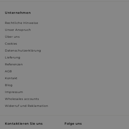
WISHLIST_UUID
weltderbaeder.com
4 Wochen 
Tage
Unternehmen
Rechtliche Hinweise
Unser Anspruch
__Secure-ROLLOUT_TOKEN
.youtube.com
5 Monate 
Wochen
Über uns
Cookies
Datenschutzerklärung
WISHLIST_IP_ADDRESS
weltderbaeder.com
4 Wochen 
Lieferung
Tage
Referenzen
AGB
prism_612911316
.weltderbaeder.com
4 Wochen 
Kontakt
Tage
Blog
VISITOR_INFO1_LIVE
5 Monate 
Google LLC
Impressum
Wochen
.youtube.com
Wholesales accounts
Widerruf und Reklamation
Kontaktieren Sie uns
Folge uns