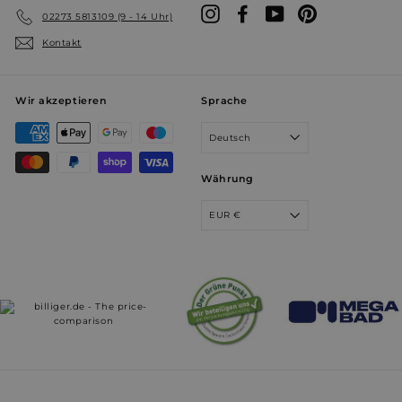
Instagram
Facebook
YouTube
Pinterest
02273 5813109 (9 - 14 Uhr)
VISITOR_PRIVACY_METADATA
5 Monate 
YouTube
Wochen
.youtube.com
Kontakt
Wir akzeptieren
Sprache
Deutsch
Währung
EUR €
YSC
Sitzung
Google LLC
.youtube.com
prism_612911316
prism.app-us1.com
4 Wochen 
Tage