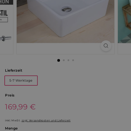
Lieferzeit
5-7 Werktage
Preis
Normaler
169,99 €
169,99
Preis
€
inkl. MwSt.
zzgl. Versandkosten und Lieferzeit
Menge