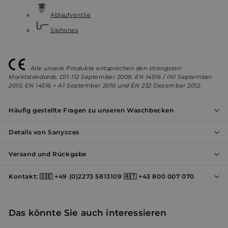
erforderlich
Ablaufventile
Siphones
Werbung
Funktionalität
Alle unsere Produkte entsprechen den strengsten
Marktstandards: D11-112 September 2009, EN 14516 / IN1 September
Unklassifizierte
2010, EN 14516 + A1 September 2010 und EN 232 Dezember 2012.
Häufig gestellte Fragen zu unseren Waschbecken
Details von Sanycces
Versand und Rückgabe
Unbedingt erforderlich
Performance
Werbung
Funktionalität
Unklassifizierte
Kontakt: 🇩🇪 +49 (0)2273 5813109 🇦🇹 +43 800 007 070
Unbedingt erforderliche Cookies ermöglichen
wesentliche Kernfunktionen der Website wie die
Benutzeranmeldung und die Kontoverwaltung.
Das könnte Sie auch interessieren
Ohne die unbedingt erforderlichen Cookies kann die
Website nicht ordnungsgemäß verwendet werden.