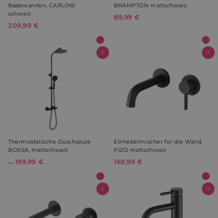
Badewannen, CARLOW
BRAMPTON mattschwarz
schwarz
89,99 €
8
209,99 €
2
9
0
,
9
9
,
In den Warenkorb
In den Warenkorb
9
9
€
9
€
Thermostatische Duschsäule
Einhebelmischer für die Wand,
BOSSA, mattschwarz
PIZO mattschwarz
199,99 €
a
169,99 €
1
ab
b
6
1
9
9
,
In den Warenkorb
In den Warenkorb
9
9
,
9