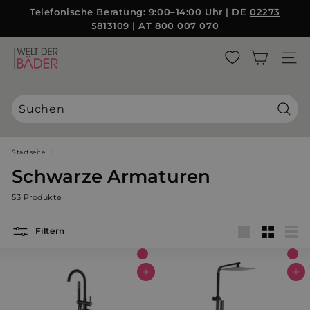
Direkt
Telefonische Beratung: 9:00–14:00 Uhr | DE
02273
zum
5813109
| AT
800 007 070
Pause
Inhalt
Diashow
W
SEITE
e
l
t
d
Suche
e
r
Startseite
/
B
Schwarze Armaturen
ä
53 Produkte
d
e
Filtern
r
groß
Klein
List
S
L
In den Warenkorb
In den Warenkorb