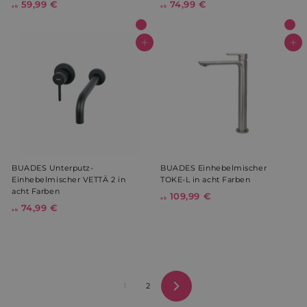
59,99 €
a
74,99 €
a
ab
ab
b
b
5
7
YSC
Sitzung
Google LLC
9
4
In den Warenkorb
In den Warenkorb
.youtube.com
,
,
9
9
9
9
prism_612911316
prism.app-us1.com
4 Wochen 
Tage
€
€
BUADES Unterputz-
BUADES Einhebelmischer
Einhebelmischer VETTÄ 2 in
TOKE-L in acht Farben
acht Farben
109,99 €
a
ab
74,99 €
a
b
ab
b
1
7
0
4
9
,
,
9
9
1
2
9
9
Vorwärts
€
€