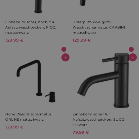
Einhebelmischer, hoch, für
Unterputz-Zweigriff-
Aufsatzwaschbecken, PICO,
Waschtischarmatur, CARBINI
mattschwarz
mattschwarz
129,99 €
1
129,99 €
1
2
2
9
9
,
,
In den Warenkorb
In den Warenkorb
9
9
9
9
€
€
Hohe Waschtischarmatur
Einhebelmischer für
ORUNE mattschwarz
Aufsatzwaschbecken, SLIGO
schwarz
129,99 €
1
79,99 €
7
2
9