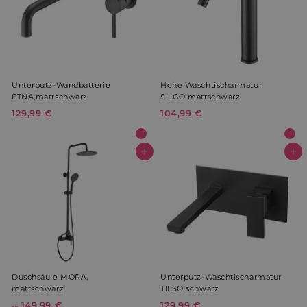
9
€
9
€
Unterputz-Wandbatterie
Hohe Waschtischarmatur
ETNA,mattschwarz
SLIGO mattschwarz
129,99 €
1
104,99 €
1
2
0
9
4
,
,
In den Warenkorb
In den Warenkorb
9
9
9
9
€
€
Duschsäule MORA,
Unterputz-Waschtischarmatur
mattschwarz
TILSO schwarz
149,99 €
a
129,99 €
1
ab