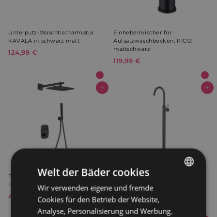
Unterputz-Waschtischarmatur
Einhebelmischer für
KAVALA in schwarz matt
Aufsatzwaschbecken, PICO,
mattschwarz
124,99 €
1
119,99 €
1
2
1
4
9
,
,
In den Warenkorb
In den Warenkorb
9
9
9
9
€
€
Welt der Bäder cookies
Design-Duschgarnitur HIDRA
Freistehende Wannen- und
mattschwarz
Waschtischarmatur CALGARY
Wir verwenden eigene und fremde
GERMAN
120, schwarz
499,99 €
4
Cookies für den Betrieb der Website,
DUTCH
174,99 €
1
9
Analyse, Personalisierung und Werbung.
7
9