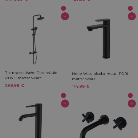
b
2
1
9
4
,
In den Warenkorb
In den Warenkorb
9
9
,
9
9
€
9
€
Thermostatische Duschsäule
Hohe Waschtischarmatur PORI
PONTI mattschwarz
mattschwarz
269,99 €
2
114,99 €
1
6
1
9
4
,
,
In den Warenkorb
In den Warenkorb
9
9
9
9
€
€