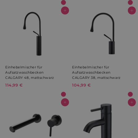
9
,
,
9
In den Warenkorb
In den Warenkorb
9
9
9
€
€
Einhebelmischer für
Einhebelmischer für
Aufsatzwaschbecken
Aufsatzwaschbecken
CALGARY 48, mattschwarz
CALGARY 38, mattschwarz
114,99 €
1
104,99 €
1
1
0
4
4
,
,
In den Warenkorb
In den Warenkorb
9
9
9
9
€
€