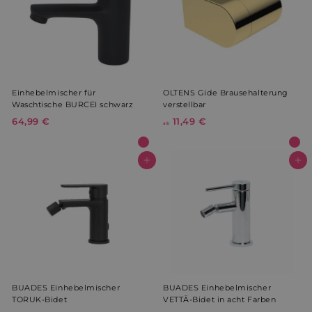
Tage
€
prism_612911316
.weltderbaeder.com
4 Wochen 
Tage
VISITOR_INFO1_LIVE
5 Monate 
Google LLC
Wochen
.youtube.com
Einhebelmischer für
OLTENS Gide Brausehalterung
Waschtische BURCEI schwarz
verstellbar
64,99 €
6
11,49 €
a
ab
4
b
,
1
9
1
In den Warenkorb
In den Warenkorb
9
,
€
4
VISITOR_PRIVACY_METADATA
5 Monate 
YouTube
9
Wochen
.youtube.com
€
BUADES Einhebelmischer
BUADES Einhebelmischer
TORUK-Bidet
VETTÄ-Bidet in acht Farben