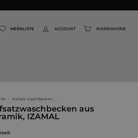
{{currency}}{{discount}} undefined
View Cart
MERKLISTE
ACCOUNT
WARENKORB
eite
/
Aufsatz waschbecken
/
fsatzwaschbecken aus
ramik, IZAMAL
rzeit