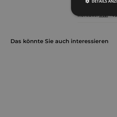
Versand und Rü
DETAILS ANZ
Unbedingt
erforderlich
Das könnte Sie auch interessieren
Unbe
Unbedingt erforderli
Kontoverwaltung. Oh
Name
_shopify_essential
_shopify_y
Aufsatzwaschbecken
cart_currency
aus Keramik, IZAMAL