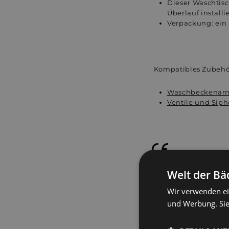
Dieser Waschtisc
Überlauf installi
Verpackung: ein
Kompatibles Zubehör,
Waschbeckenar
Ventile und Sip
Alle unsere Pr
14516 / IN1 Septembe
Welt der Bä
Wir verwenden ei
Details von STA
und Werbung. Sie