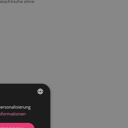
Waschtische ohne
eptember 2009, EN
2.
ersonalisierung
GERMAN
Informationen
DUTCH