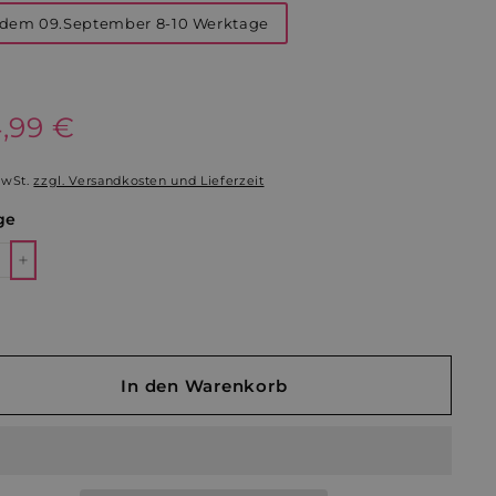
dem 09.September 8-10 Werktage
aler
4,99 €
154,99
€
MwSt.
zzgl. Versandkosten und Lieferzeit
ge
+
In den Warenkorb