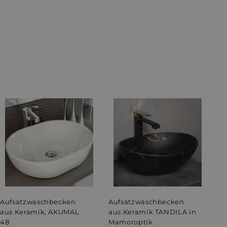
on Shopify
wendet.
-Dienst verwendet,
ucher-Cookies zu
Script.com muss
eschreibung
I
I
en hinweg zu
zahl der Artikel in
n
n
 die
d
d
 bereitgestellt
e
e
t-ID-Sets der
n
n
W
W
a
a
r Produkte, die der
r
r
fügt hat.
Aufsatzwaschbecken
Aufsatzwaschbecken
e
e
n
n
aus Keramik, AKUMAL
aus Keramik TANDILA in
e des Nutzers eine
k
k
wischen Sitzungen
48
Mamoroptik