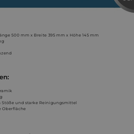
änge 500 mm x Breite 395 mm x Höhe 145 mm
kg
änzend
en:
eramik
ng
 Stöße und starke Reinigungsmittel
 Oberfläche