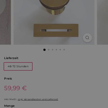
Lieferzeit
48-72 Stunden
Preis
Normaler
59,99 €
59,99
Preis
€
inkl. MwSt.
zzgl. Versandkosten und Lieferzeit
Menge