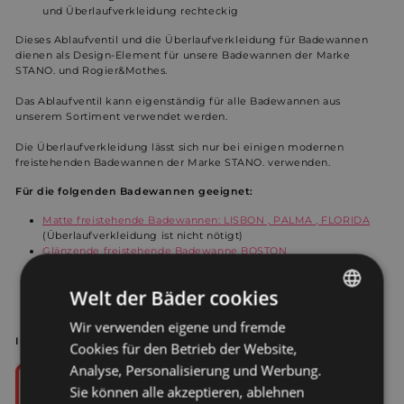
und Überlaufverkleidung rechteckig
Dieses Ablaufventil und die Überlaufverkleidung für Badewannen
dienen als Design-Element für unsere Badewannen der Marke
STANO. und Rogier&Mothes.
Das Ablaufventil kann eigenständig für alle Badewannen aus
unserem Sortiment verwendet werden.
Die Überlaufverkleidung lässt sich nur bei einigen modernen
freistehenden Badewannen der Marke STANO. verwenden.
Für die folgenden Badewannen geeignet:
Matte freistehende Badewannen: LISBON , PALMA , FLORIDA
(Überlaufverkleidung ist nicht nötigt)
Glänzende freistehende Badewanne BOSTON
Glänzende freistehende Badewanne BRIGHTON
Glänzende freistehende Badewanne VERONA
Welt der Bäder cookies
Glänzende freistehende Badewanne SUTTON
Glänzende freistehende Badewanne CHICAGO
Wir verwenden eigene und fremde
GERMAN
Installationsanleitung
Cookies für den Betrieb der Website,
DUTCH
Analyse, Personalisierung und Werbung.
Sie können alle akzeptieren, ablehnen