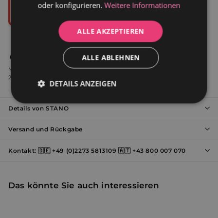
oder konfigurieren.
Weitere Informationen
ALLE AKZEPTIEREN
ALLE ABLEHNEN
Alle unsere Produkte entsprechen den strengsten
Marktstandards: D11-112 September 2009, EN 14516 / IN1 September
2010, EN 14516 + A1 September 2010 und EN 232 Dezember 2012.
DETAILS ANZEIGEN
Unbedingt
Performance
Details von STANO
erforderlich
Versand und Rückgabe
Werbung
Funktionalität
Kontakt: 🇩🇪 +49 (0)2273 5813109 🇦🇹 +43 800 007 070
Das könnte Sie auch interessieren
Unklassifizierte