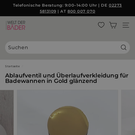
Direkt
Telefonische Beratung: 9:00–14:00 Uhr | DE
02273
{{currency}}{{discount}} undefined
zum
5813109
| AT
800 007 070
Pause
Inhalt
Diashow
View Cart
W
SEITE
e
l
t
d
Suche
e
r
Startseite
/
B
Ablaufventil und Überlaufverkleidung für
ä
Badewannen in Gold glänzend
d
e
r
S
L