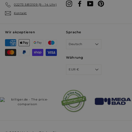
Instagram
Facebook
YouTube
Pinterest
02273 5813109 (9 - 14 Uhr)
prism_612911316
.weltderbaeder.com
4 Wochen 
Kontakt
Tage
VISITOR_INFO1_LIVE
5 Monate 
Google LLC
Wochen
.youtube.com
Wir akzeptieren
Sprache
Deutsch
Währung
EUR €
VISITOR_PRIVACY_METADATA
5 Monate 
YouTube
Wochen
.youtube.com