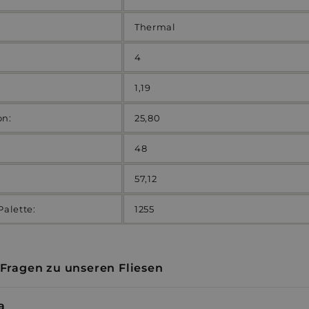
Thermal
4
1,19
on:
25,80
48
57,12
Palette:
1255
 Fragen zu unseren Fliesen
a