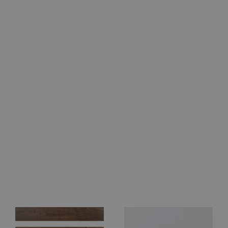
che Cookies ermöglichen wesentliche Kernfunktionen der Website wie die Benutzeran
ne die unbedingt erforderlichen Cookies kann die Website nicht ordnungsgemäß ver
Anbieter / Domäne
Ablaufdatum
Beschreibung
1 Jahr
Dieses Cookie ist für die sichere Checkout
Shopify
Zahlungsfunktion auf der Website unerläss
weltderbaeder.com
Shopify bereitgestellt.
1 Jahr
Dieses Cookie ist mit der Analytics-Suite v
Shopify Inc.
verknüpft.
.weltderbaeder.com
weltderbaeder.com
2 Wochen
Dieses Cookie wird verwendet, um das Her
Benutzers zu erkennen und die richtige T
auszufüllen.
29 Minuten
Dieses Cookie ist mit der Analytics-Suite v
Shopify Inc.
57 Sekunden
verknüpft.
.weltderbaeder.com
Google Privacy Policy
1 Jahr
Wird in Verbindung mit dem Checkout ver
Flickr Inc.
weltderbaeder.com
nt
4 Wochen 2
Dieses Cookie wird vom Cookie-Script.com
CookieScript
Tage
um die Einwilligungseinstellungen für Bes
.weltderbaeder.com
speichern. Das Cookie-Banner von Cookie-
ordnungsgemäß funktionieren.