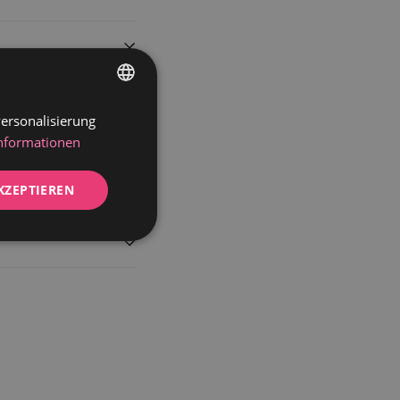
ersonalisierung
GERMAN
Informationen
DUTCH
KZEPTIEREN
Unklassifizierte
zierte