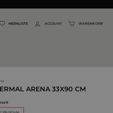
{{currency}}{{discount}} undefined
View Cart
MERKLISTE
ACCOUNT
WARENKORB
eite
/
ERMAL ARENA 33X90 CM
rzeit
0 Werktage