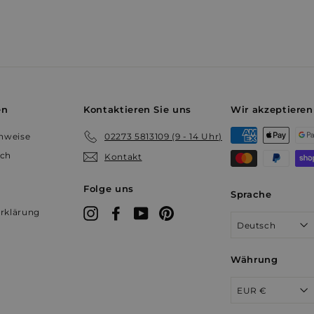
METADATA
5 Monate 4
Dieses Cookie dient der Speicher
YouTube
Wochen
Einwilligungs- und Datenschutz
.youtube.com
Nutzers für ihre Interaktion mit de
Daten über die Einwilligung des 
auf verschiedene Datenschutzricht
einstellungen, um sicherzustellen,
Präferenzen in zukünftigen Sitzu
Sitzung
Dieses Cookie wird von YouTube 
Google LLC
Ansichten eingebetteter Videos zu
.youtube.com
en
Kontaktieren Sie uns
Wir akzeptieren
prism.app-us1.com
4 Wochen 2
Dieser Cookie wird in Bezug auf 
Tage
Marketing gesetzt
inweise
02273 5813109 (9 - 14 Uhr)
uch
Kontakt
Folge uns
Sprache
rklärung
Instagram
Facebook
YouTube
Pinterest
Deutsch
Währung
EUR €