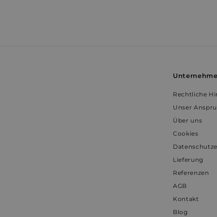
VISITOR_PRIVACY_
YSC
Unternehm
prism_612911316
Rechtliche H
Unser Anspr
Über uns
Cookies
Datenschutze
Lieferung
Referenzen
AGB
Kontakt
Blog