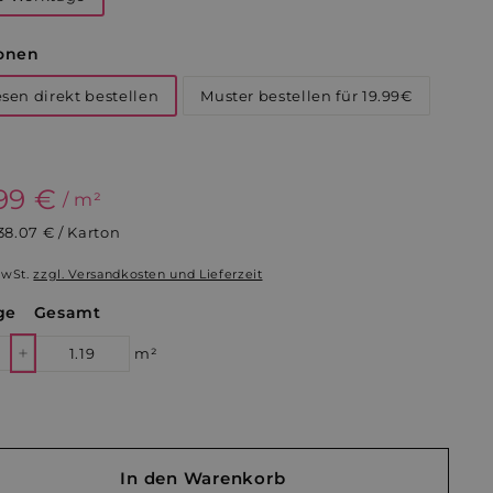
onen
esen direkt bestellen
Muster bestellen für 19.99€
aler
99 €
41,99
/ m²
38.07 € / Karton
€
MwSt.
zzgl. Versandkosten und Lieferzeit
ge
Gesamt
m²
+
In den Warenkorb