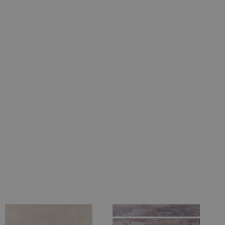
meldung und die
wendet werden.
- und
lich und wird von
on Shopify
kunftsland des
ransaktionswährung
on Shopify
wendet.
-Dienst verwendet,
ucher-Cookies zu
Script.com muss