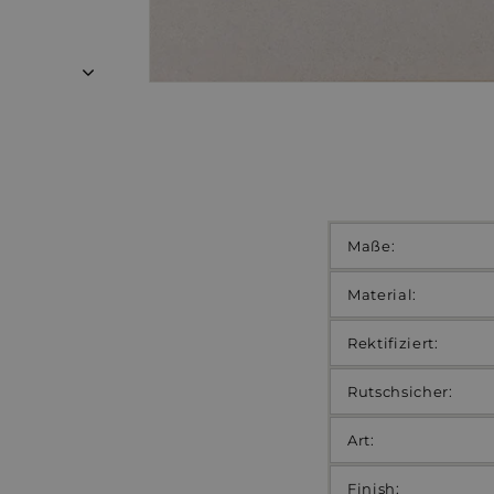
Maße:
Material
:
Rektifiziert:
Rutschsicher:
Art:
Finish: