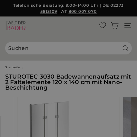
Direkt
Telefonische Beratung: 9:00–14:00 Uhr | DE
02273
{{currency}}{{discount}} undefined
zum
5813109
| AT
800 007 070
Pause
Inhalt
Diashow
View Cart
W
SEITE
e
l
t
d
Suche
e
r
Startseite
/
B
STUROTEC 3030 Badewannenaufsatz mit
ä
2 Faltelemente 120 x 140 cm mit Nano-
Beschichtung
d
e
r
S
L