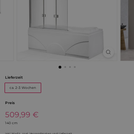
Lieferzeit
ca. 2-3 Wochen
Preis
Normaler
509,99 €
509,99
Preis
140 cm
€
inkl. MwSt.
zzgl. Versandkosten und Lieferzeit