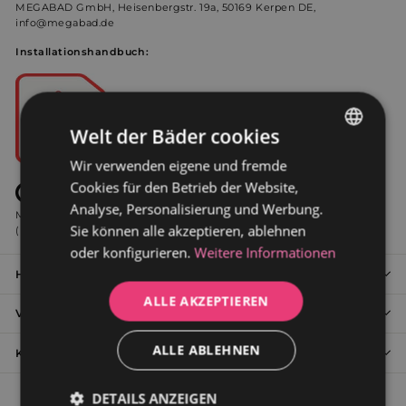
MEGABAD GmbH, Heisenbergstr. 19a, 50169 Kerpen DE,
info@megabad.de
Installationshandbuch:
Welt der Bäder cookies
Wir verwenden eigene und fremde
GERMAN
Cookies für den Betrieb der Website,
DUTCH
Alle unsere Produkte entsprechen den höchsten
Analyse, Personalisierung und Werbung.
Marktanforderungen: EN 14428 Oktober 2015, EN 12150-1 März 2016
Sie können alle akzeptieren, ablehnen
(Einscheibensicherheitsglas) und EN 1250 Juni 2010.
oder konfigurieren.
Weitere Informationen
Häufig gestellte Fragen zu unsere Duschabtrennungen
ALLE AKZEPTIEREN
Versand und Rückgabe
ALLE ABLEHNEN
Kontakt: 🇩🇪 +49 (0)2273 5813109 🇦🇹 +43 800 007 070
DETAILS ANZEIGEN