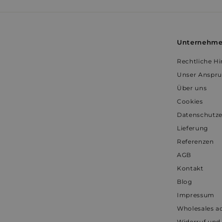
WISHLIST_IP_ADDR
prism_612911316
Unternehm
Rechtliche H
VISITOR_INFO1_LIV
Unser Anspr
Über uns
Cookies
VISITOR_PRIVACY_
Datenschutze
Lieferung
Referenzen
AGB
YSC
Kontakt
prism_612911316
Blog
Impressum
Wholesales a
Widerruf und