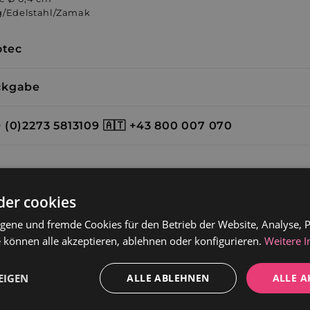
ng/Edelstahl/Zamak
otec
ckgabe
Kontakt: 🇩🇪 +49 (0)2273 5813109 🇦🇹 +43 800 007 070
der cookies
gene und fremde Cookies für den Betrieb der Website, Analyse, P
 können alle akzeptieren, ablehnen oder konfigurieren.
Weitere 
EIGEN
ALLE ABLEHNEN
ALLE A