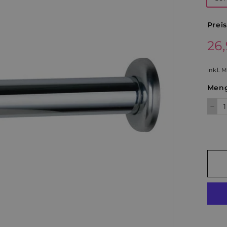
Preis
Norm
26
Preis
inkl. 
Men
−