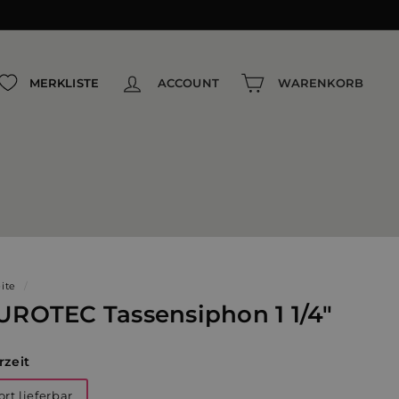
{{currency}}{{discount}} undefined
View Cart
MERKLISTE
ACCOUNT
WARENKORB
eite
/
UROTEC Tassensiphon 1 1/4"
rzeit
ort lieferbar