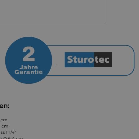
en
:
7 cm
3 cm
s 1 1/4"
e Ø 6,4 cm