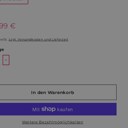
aler
,99 €
26,99
€
MwSt.
zzgl. Versandkosten und Lieferzeit
ge
+
In den Warenkorb
Weitere Bezahlmöglichkeiten