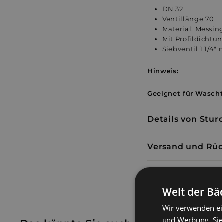
DN 32
Ventillänge 70
Material: Messin
Mit Profildichtu
Siebventil 1 1/4"
Hinweis:
Geeignet für Wascht
Details von Stur
Versand und Rü
Welt der Bä
Wir verwenden ei
und Werbung. Sie