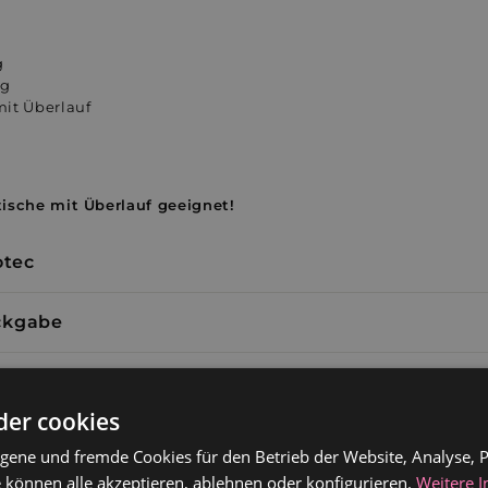
g
ng
 mit Überlauf
ische mit Überlauf geeignet!
otec
ckgabe
Kontakt: 🇩🇪 +49 (0)2273 5813109 🇦🇹 +43 800 007 070
der cookies
gene und fremde Cookies für den Betrieb der Website, Analyse, P
 können alle akzeptieren, ablehnen oder konfigurieren.
Weitere 