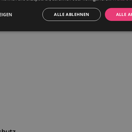
EIGEN
ALLE ABLEHNEN
ALLE A
Performance
Werbung
Funktionalität
dingt erforderlich
Performance
Werbung
Funktionalität
Unklassifi
che Cookies ermöglichen wesentliche Kernfunktionen der Website wie die Benutzeran
ne die unbedingt erforderlichen Cookies kann die Website nicht ordnungsgemäß ver
Anbieter / Domäne
Ablaufdatum
Beschreibung
1 Jahr
Dieses Cookie ist für die sichere Checkout
Shopify
Zahlungsfunktion auf der Website unerläss
weltderbaeder.com
Shopify bereitgestellt.
1 Jahr
Dieses Cookie ist mit der Analytics-Suite v
Shopify Inc.
chutz