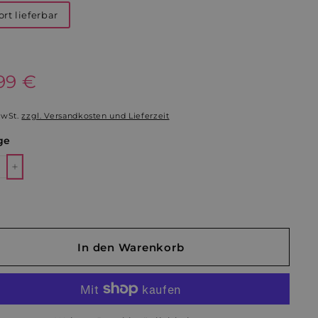
ort lieferbar
aler
99 €
18,99
€
MwSt.
zzgl. Versandkosten und Lieferzeit
ge
+
In den Warenkorb