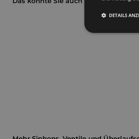
Das könnte Sie auch interessieren
DETAILS ANZ
Unbedingt
erforderlich
Unbe
STUROTEC Siebventil 1
1/4" mit Überlauf und
Unbedingt erforderli
Profildichtung
Kontoverwaltung. Oh
18,99 €
1
Name
8
_shopify_essential
,
9
9
_shopify_y
Mehr
Siphons, Ventile und Überlaufs