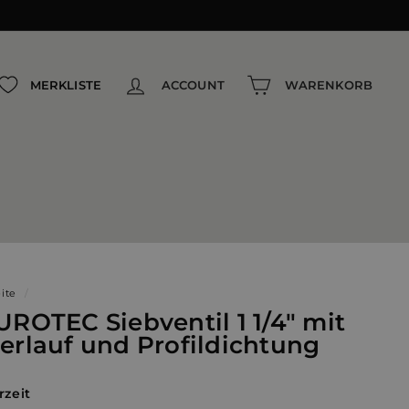
{{currency}}{{discount}} undefined
View Cart
MERKLISTE
ACCOUNT
WARENKORB
eite
/
UROTEC Siebventil 1 1/4" mit
erlauf und Profildichtung
rzeit