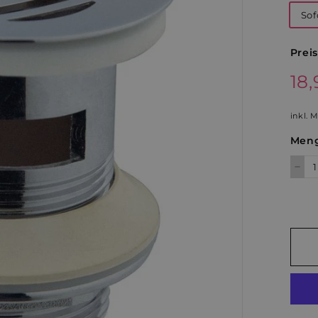
Sof
Preis
Norm
18,
Preis
inkl. 
Men
−