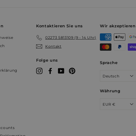
.youtube.com
Nutzers für ihre Interaktion mit de
Daten über die Einwilligung des 
auf verschiedene Datenschutzricht
einstellungen, um sicherzustellen,
Präferenzen in zukünftigen Sitzu
en
Kontaktieren Sie uns
Wir akzeptieren
Sitzung
Dieses Cookie wird von YouTube 
Google LLC
Ansichten eingebetteter Videos zu
.youtube.com
inweise
02273 5813109 (9 - 14 Uhr)
prism.app-us1.com
4 Wochen 2
Dieser Cookie wird in Bezug auf 
uch
Kontakt
Tage
Marketing gesetzt
Folge uns
Sprache
rklärung
Instagram
Facebook
YouTube
Pinterest
Deutsch
Währung
EUR €
ccounts
 Reklamation