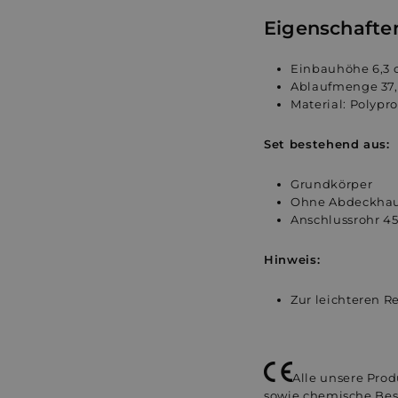
Eigenschafte
Einbauhöhe 6,3
Ablaufmenge 37,
Material: Polypr
Set bestehend aus:
Grundkörper
Ohne Abdeckha
Anschlussrohr 4
Hinweis:
Zur leichteren R
Alle unsere Pro
sowie chemische Be