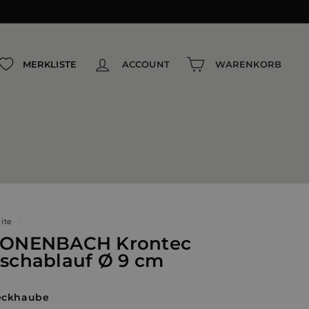
{{currency}}{{discount}} undefined
View Cart
MERKLISTE
ACCOUNT
WARENKORB
eite
/
ONENBACH Krontec
schablauf Ø 9 cm
eckhaube