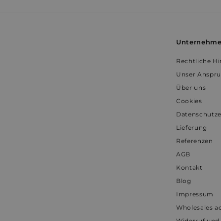
Unternehm
YSC
Rechtliche H
prism_612911316
Unser Anspr
Über uns
Cookies
Datenschutze
Lieferung
Referenzen
AGB
Kontakt
Blog
Impressum
Wholesales a
Widerruf und