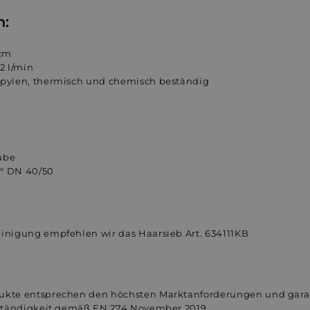
n:
 cm
2 l/min
opylen, thermisch und chemisch beständig
ube
5° DN 40/50
einigung empfehlen wir das Haarsieb Art. 634111KB
dukte entsprechen den höchsten Marktanforderungen und gara
ständigkeit gemäß EN 274 November 2019.