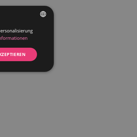
ersonalisierung
GERMAN
Informationen
DUTCH
KZEPTIEREN
Unklassifizierte
zierte
meldung und die
wendet werden.