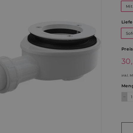
Mi
Liefe
Sof
Preis
Norm
30
Preis
inkl. 
Men
−