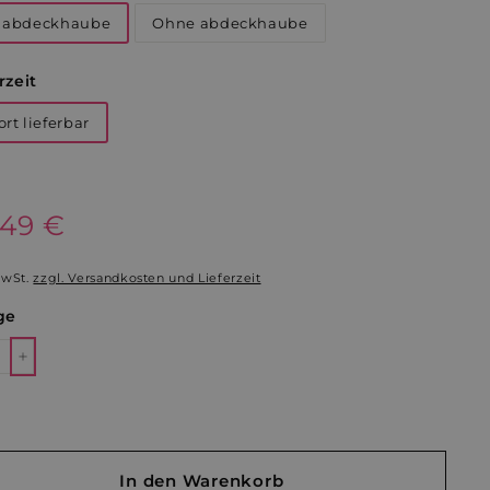
t abdeckhaube
Ohne abdeckhaube
rzeit
ort lieferbar
aler
,49 €
30,49
€
MwSt.
zzgl. Versandkosten und Lieferzeit
ge
+
In den Warenkorb