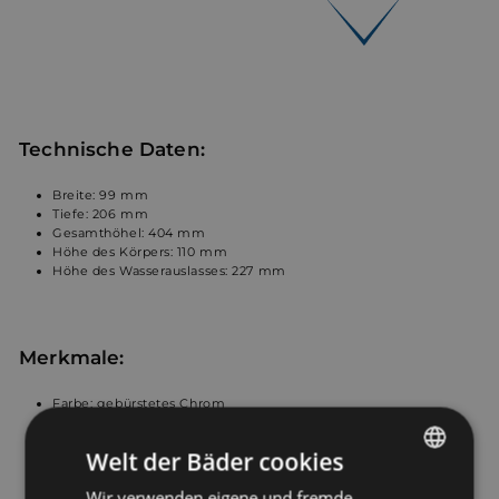
Technische Daten:
Breite: 99 mm
Tiefe: 206 mm
Gesamthöhel: 404 mm
Höhe des Körpers: 110 mm
Höhe des Wasserauslasses: 227 mm
Merkmale:
Farbe: gebürstetes Chrom
Besteht aus Messing
Hohe Korrosionsbeständigkeit und Langlebigkeit
Welt der Bäder cookies
Keramikkartuschen: International zertifiziert
Hohe Temperaturbeständigkeit, Alterungsbeständigkeit, alle
Wir verwenden eigene und fremde
GERMAN
Hochdruckdichtheitsprüfungen vor Verlassen des Werks, um