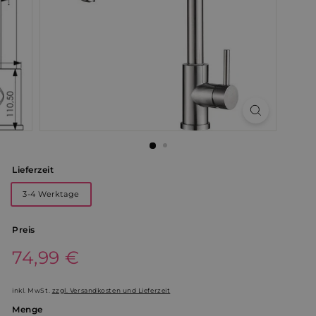
Lieferzeit
3-4 Werktage
Preis
Normaler
74,99 €
74,99
Preis
€
inkl. MwSt.
zzgl. Versandkosten und Lieferzeit
Menge