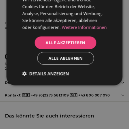
sicherzustellen, dass keine undichten Stellenn auftreten.
Cookies für den Betrieb der Website,
DUTCH
Analyse, Personalisierung und Werbung.
Sie können alle akzeptieren, ablehnen
Die Garantie für unsere Produkte beträgt 3 Jahre auf Leistung,
oder konfigurieren.
Weitere Informationen
Korrosionsschutz und Haltbarkeit der Emaillierung.
ALLE AKZEPTIEREN
ALLE ABLEHNEN
Alle unsere Produkte entsprechen den strengsten
Marktstandards: D11-112 September 2009, EN 14516 / IN1 September
2010, EN 14516 + A1 September 2010 und EN 232 Dezember 2012.
DETAILS ANZEIGEN
Details von Valaz
Unbedingt
Performance
erforderlich
Kontakt: 🇩🇪 +49 (0)2273 5813109 🇦🇹 +43 800 007 070
Werbung
Funktionalität
Das könnte Sie auch interessieren