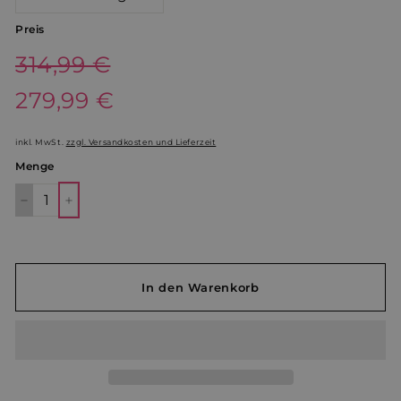
Preis
Normaler
314,99 €
314,99
Preis
Sonderpreis
279,99 €
€
279,99
€
inkl. MwSt.
zzgl. Versandkosten und Lieferzeit
Menge
−
+
In den Warenkorb