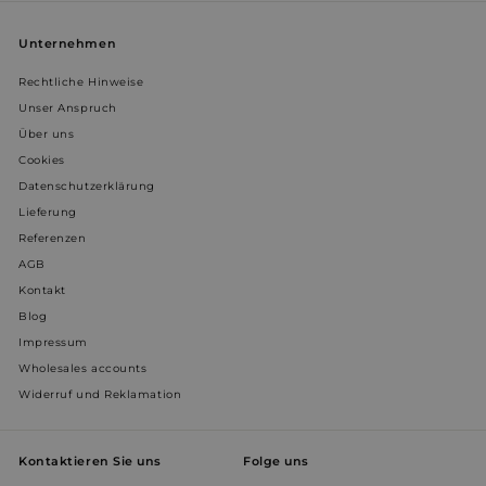
YSC
Sitzung
Google LLC
Unternehmen
.youtube.com
Rechtliche Hinweise
Unser Anspruch
prism_612911316
prism.app-us1.com
4 Wochen 
Tage
Über uns
Cookies
Datenschutzerklärung
Lieferung
Referenzen
AGB
Kontakt
Blog
Impressum
Wholesales accounts
Widerruf und Reklamation
Kontaktieren Sie uns
Folge uns