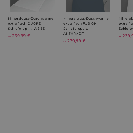
prism_612911316
.weltderbaeder.com
4 Wochen 
Tage
Mineralguss-Duschwanne
Mineralguss-Duschwanne
Minera
extra flach QUORE,
extra flach FUSION,
extra f
VISITOR_INFO1_LIVE
5 Monate 
Google LLC
Schieferoptik, WEISS
Schieferoptik,
Schiefe
Wochen
.youtube.com
ANTHRAZIT
269,99 €
a
239,
ab
ab
239,99 €
a
b
ab
b
2
2
6
3
9
9
,
,
9
VISITOR_PRIVACY_METADATA
5 Monate 
YouTube
9
9
Wochen
.youtube.com
9
€
€