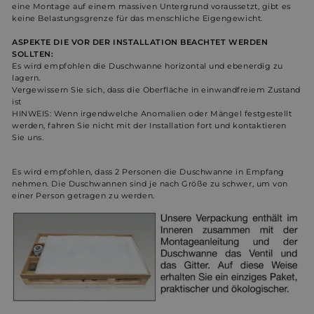
eine Montage auf einem massiven Untergrund voraussetzt, gibt es
keine Belastungsgrenze für das menschliche Eigengewicht.
ASPEKTE DIE VOR DER INSTALLATION BEACHTET WERDEN
SOLLTEN:
Unbedingt erforderlich
Performance
Es wird empfohlen die Duschwanne horizontal und ebenerdig zu
Werbung
Funktionalität
Unklassifizierte
lagern.
Vergewissern Sie sich, dass die Oberfläche in einwandfreiem Zustand
Unbedingt erforderliche Cookies ermöglichen
ist
wesentliche Kernfunktionen der Website wie die
HINWEIS: Wenn irgendwelche Anomalien oder Mängel festgestellt
Benutzeranmeldung und die Kontoverwaltung.
werden, fahren Sie nicht mit der Installation fort und kontaktieren
Ohne die unbedingt erforderlichen Cookies kann die
Sie uns.
Website nicht ordnungsgemäß verwendet werden.
Name
Anbieter / Domäne
Ablaufdatum
Bes
Es wird empfohlen, dass 2 Personen die Duschwanne in Empfang
nehmen. Die Duschwannen sind je nach Größe zu schwer, um von
_shopify_essential
1 Jahr
Dies
Shopify
einer Person getragen zu werden.
sich
weltderbaeder.com
Zahl
Webs
wird
berei
_shopify_y
1 Jahr
Dies
Shopify Inc.
Anal
.weltderbaeder.com
Shop
cart_currency
weltderbaeder.com
2 Wochen
Dies
verw