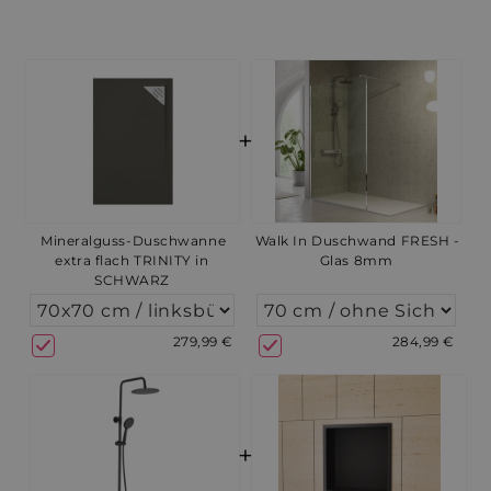
+
Mineralguss-Duschwanne
Walk In Duschwand FRESH -
extra flach TRINITY in
Glas 8mm
SCHWARZ
279,99 €
284,99 €
+