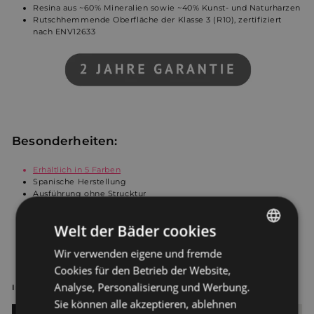
Resina aus ~60% Mineralien sowie ~40% Kunst- und Naturharzen
Rutschhemmende Oberfläche der Klasse 3 (R10), zertifiziert
nach ENV12633
Besonderheiten:
Erhältlich in 5 Farben
Spanische Herstellung
Ausführung ohne Strucktur
Horizontales Ablaufventil inklusive
Ablaufschutz in der selben Farbe separat erhältlich
Welt der Bäder cookies
5 cm breiter Rand ideal zum Installieren einer Duschkabine
Auf Bestellung gefertigte Duschplatten nach wählbarer Größe
Wir verwenden eigene und fremde
GERMAN
Inklusive Ablaufschutz aus Edelstahl in Chrom oder in Farbe
wählbar
Cookies für den Betrieb der Website,
DUTCH
Analyse, Personalisierung und Werbung.
In fünf Farben erhältlich
Sie können alle akzeptieren, ablehnen