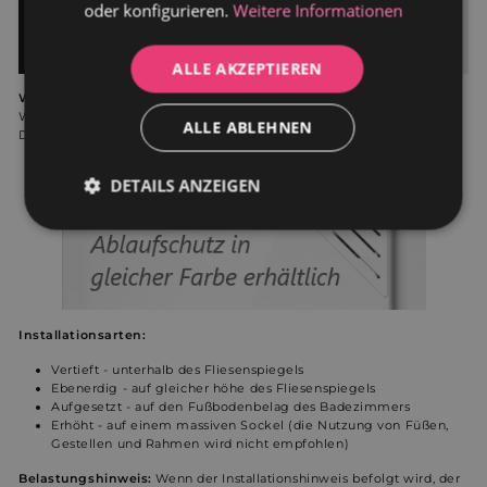
oder konfigurieren.
Weitere Informationen
ALLE AKZEPTIEREN
Wichtig:
Bitte beachten Sie, dass Original-Farben von den in der
Webseite digital dargestellten Farben, sowie bei eventuellen
ALLE ABLEHNEN
Druckerzeugnissen, abweichen können.
DETAILS ANZEIGEN
Unbedingt
Performance
erforderlich
Werbung
Funktionalität
Installationsarten:
Vertieft - unterhalb des Fliesenspiegels
Ebenerdig - auf gleicher höhe des Fliesenspiegels
Aufgesetzt - auf den Fußbodenbelag des Badezimmers
Unklassifizierte
Erhöht - auf einem massiven Sockel (die Nutzung von Füßen,
Gestellen und Rahmen wird nicht empfohlen)
Belastungshinweis:
Wenn der Installationshinweis befolgt wird, der