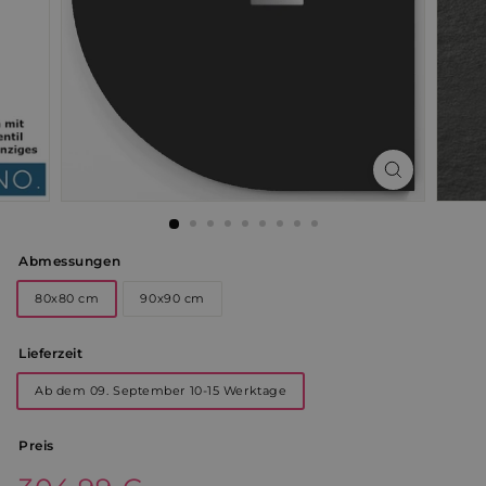
Abmessungen
80x80 cm
90x90 cm
Lieferzeit
Ab dem 09. September 10-15 Werktage
Preis
Normaler