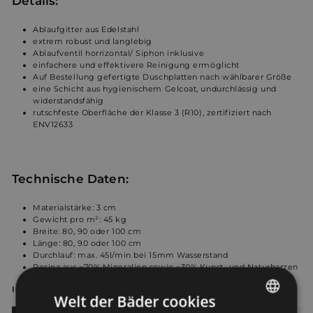
Details:
Ablaufgitter aus Edelstahl
extrem robust und langlebig
Ablaufventil horrizontal/ Siphon inklusive
einfachere und effektivere Reinigung ermöglicht
Auf Bestellung gefertigte Duschplatten nach wählbarer Größe
eine Schicht aus hygienischem Gelcoat, undurchlässig und
widerstandsfähig
rutschfeste Oberfläche der Klasse 3 (R10), zertifiziert nach
ENV12633
Technische Daten:
Materialstärke: 3 cm
Gewicht pro m²: 45 kg
Breite: 80, 90 oder 100
cm
Länge:
80, 90 oder 100 cm
Durchlauf: max. 45l/min bei 15mm Wasserstand
Resina aus ~70% Mineralien sowie ~30% Kunst- und Naturharzen
In fünf Farben erhältlich
Welt der Bäder cookies