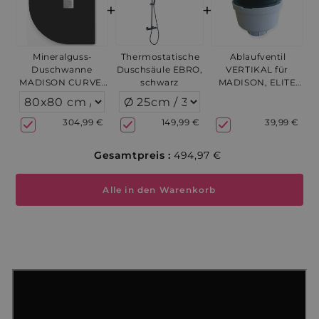
+
+
Thermostatische
Mineralguss-
Ablaufventil
Duschsäule EBRO,
Duschwanne
VERTIKAL für
schwarz
MADISON CURVE,
MADISON, ELITE
Schieferoptik,
und QUORE - Ab
SCHWARZ
dem 09. September
3-4 Werktage
149,99 €
304,99 €
39,99 €
Gesamtpreis :
494,97 €
Alle in den Warenkorb