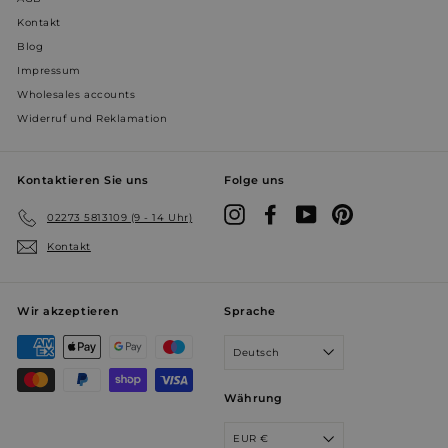
Kontakt
Blog
Impressum
Wholesales accounts
Widerruf und Reklamation
YSC
Sitzung
Google LLC
.youtube.com
Kontaktieren Sie uns
Folge uns
prism_612911316
prism.app-us1.com
4 Wochen 
Instagram
Facebook
YouTube
Pinterest
02273 5813109 (9 - 14 Uhr)
Tage
Kontakt
Wir akzeptieren
Sprache
Deutsch
Währung
EUR €