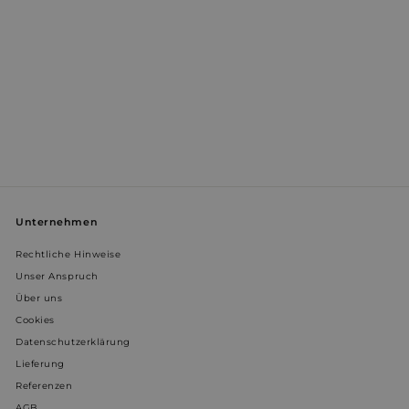
Wochen
9
9
9
9
€
€
WISHLIST_IP_ADDRESS
weltderbaeder.com
4 Wochen 
Tage
prism_612911316
.weltderbaeder.com
4 Wochen 
Tage
VISITOR_INFO1_LIVE
5 Monate 
Google LLC
Wochen
.youtube.com
Unternehmen
Rechtliche Hinweise
Unser Anspruch
Über uns
Cookies
VISITOR_PRIVACY_METADATA
5 Monate 
YouTube
Wochen
.youtube.com
Datenschutzerklärung
Lieferung
Referenzen
AGB