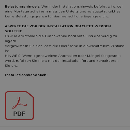
Belastungshinweis:
Wenn der Installationshinweis befolgt wird, der
Unklassifizierte
eine Montage auf einem massiven Untergrund voraussetzt, gibt es
keine Belastungsgrenze für das menschliche Eigengewicht.
ASPEKTE DIE VOR DER INSTALLATION BEACHTET WERDEN
SOLLTEN:
Es wird empfohlen die Duschwanne horizontal und ebenerdig zu
lagern.
Vergewissern Sie sich, dass die Oberfläche in einwandfreiem Zustand
ist
Unbedingt erforderlich
Performance
HINWEIS: Wenn irgendwelche Anomalien oder Mängel festgestellt
Werbung
Funktionalität
Unklassifizierte
werden, fahren Sie nicht mit der Installation fort und kontaktieren
Sie uns.
Unbedingt erforderliche Cookies ermöglichen
Installationshandbuch:
wesentliche Kernfunktionen der Website wie die
Benutzeranmeldung und die Kontoverwaltung.
Ohne die unbedingt erforderlichen Cookies kann die
Website nicht ordnungsgemäß verwendet werden.
Name
Anbieter / Domäne
Ablaufdatum
Bes
_shopify_essential
1 Jahr
Dies
Shopify
sich
weltderbaeder.com
Zahl
Webs
wird
berei