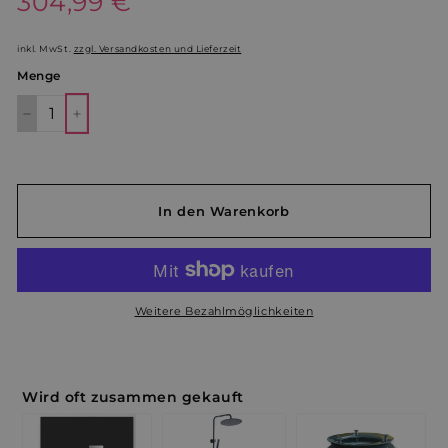
304,99 €
304,99
Preis
€
inkl. MwSt.
zzgl. Versandkosten und Lieferzeit
Menge
−
+
In den Warenkorb
Weitere Bezahlmöglichkeiten
Wird oft zusammen gekauft