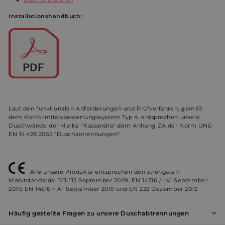
Installationshandbuch:
Unklassifizierte
Unbedingt erforderlich
Performance
Laut den funktionalen Anforderungen und Prüfverfahren, gemäß
Werbung
Funktionalität
Unklassifizierte
dem Konformitätsbewertungssystem Typ 4, entsprechen unsere
Duschwände der Marke "Kassandra" dem Anhang ZA der Norm UNE-
Unbedingt erforderliche Cookies ermöglichen
EN 14.428:2005 "Duschabtrennungen".
wesentliche Kernfunktionen der Website wie die
Benutzeranmeldung und die Kontoverwaltung.
Ohne die unbedingt erforderlichen Cookies kann die
Website nicht ordnungsgemäß verwendet werden.
Alle unsere Produkte entsprechen den strengsten
Name
Anbieter / Domäne
Ablaufdatum
Bes
Marktstandards: D11-112 September 2009, EN 14516 / IN1 September
2010, EN 14516 + A1 September 2010 und EN 232 Dezember 2012
_shopify_essential
1 Jahr
Dies
Shopify
sich
weltderbaeder.com
Zahl
Webs
Häufig gestellte Fragen zu unsere Duschabtrennungen
wird
berei