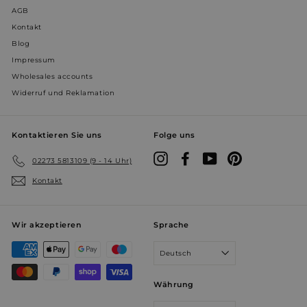
AGB
Kontakt
Blog
Impressum
Wholesales accounts
Widerruf und Reklamation
YSC
Sitzung
Google LLC
.youtube.com
Kontaktieren Sie uns
Folge uns
prism_612911316
prism.app-us1.com
4 Wochen 
Tage
Instagram
Facebook
YouTube
Pinterest
02273 5813109 (9 - 14 Uhr)
Kontakt
Wir akzeptieren
Sprache
Deutsch
Währung