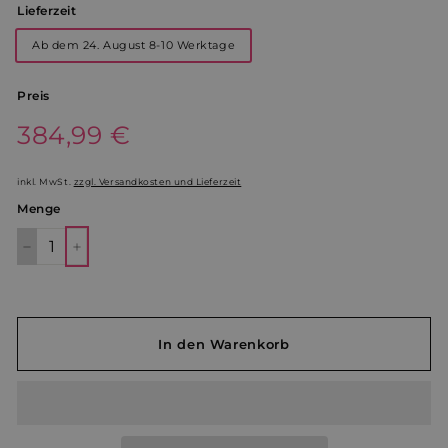
Lieferzeit
Ab dem 24. August 8-10 Werktage
Preis
Normaler
384,99 €
384,99
Preis
€
inkl. MwSt.
zzgl. Versandkosten und Lieferzeit
Menge
−
+
In den Warenkorb