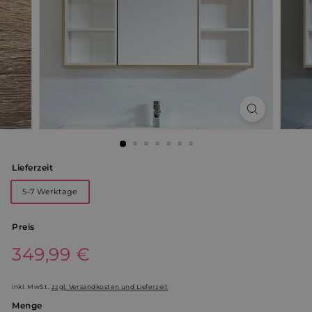
Lieferzeit
5-7 Werktage
Preis
Normaler
349,99 €
349,99
Preis
€
inkl. MwSt.
zzgl. Versandkosten und Lieferzeit
Menge