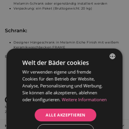
Melamin-Schrank oder eigenständig installiert werden
Verpackung: ein Paket (Bruttogewicht: 20 kg)
Schrank:
Designer Hängeschrank in Melamin Eiche Finish mit weißem
Keramikwaschbecken FRAME
Entsprechendes Zubehör separat zu bestellen:
Welt der Bäder cookies
Spiegelbeleuchtung
Waschbeckenarmatuen
Wir verwenden eigene und fremde
GERMAN
Ablaufventile
Cookies für den Betrieb der Website,
Siphone
DUTCH
Analyse, Personalisierung und Werbung.
Sie können alle akzeptieren, ablehnen
oder konfigurieren.
Weitere Informationen
Alle unsere Produkte entsprechen den strengsten
Marktstandards: D11-112 September 2009, EN 14516 / IN1 September
2010, EN 14516 + A1 September 2010 und EN 232 Dezember 2012.
ALLE AKZEPTIEREN
Häufig gestellte Fragen zu unsere Badezimmermöbel