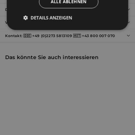
ALLE ABLEHNEN
Details von STANO
DETAILS ANZEIGEN
Versand und Rückgabe
Unbedingt
Performance
erforderlich
Kontakt: 🇩🇪 +49 (0)2273 5813109 🇦🇹 +43 800 007 070
Das könnte Sie auch interessieren
Werbung
Funktionalität
Unklassifizierte
Designer Spiegelschrank
Unbedingt erforderlich
Performance
mit Melamin Eiche Finish
FRAME 120 cm
Werbung
Funktionalität
Unklassifizierte