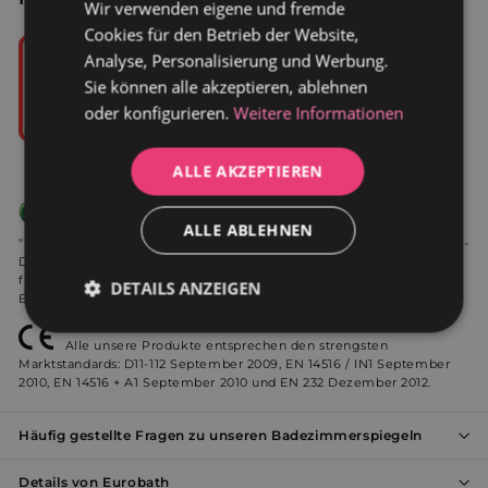
Wir verwenden eigene und fremde
GERMAN
Cookies für den Betrieb der Website,
DUTCH
Analyse, Personalisierung und Werbung.
Sie können alle akzeptieren, ablehnen
oder konfigurieren.
Weitere Informationen
ALLE AKZEPTIEREN
Mitglied von Ecoembes
ALLE ABLEHNEN
"Der Grüne Punkt" ist eine geschützte Marke der "Der Grüne Punkt" -
Duales System Deutschland GmbH und steht für eine
funktionierende Kreislaufwirtschaft, die auf dem konsequenten
DETAILS ANZEIGEN
Einsatz von Wertstoffen aus Abfällen beruht.
Unbedingt
Performance
Alle unsere Produkte entsprechen den strengsten
erforderlich
Marktstandards: D11-112 September 2009, EN 14516 / IN1 September
2010, EN 14516 + A1 September 2010 und EN 232 Dezember 2012.
Häufig gestellte Fragen zu unseren Badezimmerspiegeln
Werbung
Funktionalität
Details von Eurobath