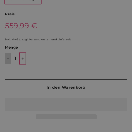
Preis
Normaler
559,99 €
559,99
Preis
€
inkl. MwSt.
zzgl. Versandkosten und Lieferzeit
Menge
−
+
In den Warenkorb