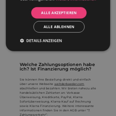
Badewanne
oder andere Produkte kostenlos zu
lagern, um sicherzustellen, dass der Bestand nach
Abschluss des Kaufs verfügbar ist. Sobald die
ALLE AKZEPTIEREN
Bestellung aufgegeben wurde, können Sie sie
einen Monat lang in unserem Lager
aufbewahren. Nach einem Monat fällt eine
ALLE ABLEHNEN
Lagergebühr von 50 € pro angefangenem Monat
an, unabhängig vom Versanddatum.
DETAILS ANZEIGEN
Bitte kontaktieren Sie unser Verkaufsteam, wenn
Sie Fragen zu diesem Service haben.
Unbedingt
Performance
erforderlich
Welche Zahlungsoptionen habe
ich? Ist Finanzierung möglich?
Werbung
Funktionalität
Sie können Ihre Bestellung direkt und einfach
über unsere Webseite
weltderbaeder.com
abschließen und bezahlen. Wir bieten nahezu alle
handelsüblichen Zahlarten an: Vorkasse
Unklassifizierte
Überweisung, Kreditkarte, PayPal, Klarna
Sofortüberweisung, Klarna Kauf auf Rechnung
sowie Klarna Finanzierung. Weitere interessante
informationen finden Sie in den AGB unter “7.
Zahlungsverkehr”: