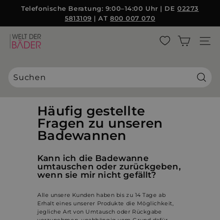
Direkt
Telefonische Beratung: 9:00–14:00 Uhr | DE
02273
zum
5813109
| AT
800 007 070
Pause
Inhalt
Diashow
W
SEITE
e
l
t
d
Suche
e
r
Häufig gestellte
B
Fragen zu unseren
ä
Badewannen
d
e
Kann ich die Badewanne
r
umtauschen oder zurückgeben,
wenn sie mir nicht gefällt?
S
L
Alle unsere Kunden haben bis zu 14 Tage ab
Erhalt eines unserer Produkte die Möglichkeit,
jegliche Art von Umtausch oder Rückgabe