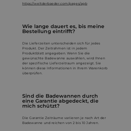
https://weltderbaeder.com/pages/agb
Unbedingt erforderlich
Performance
Wie lange dauert es, bis meine
Werbung
Funktionalität
Unklassifizierte
Bestellung eintrifft?
Unbedingt erforderliche Cookies ermöglichen
wesentliche Kernfunktionen der Website wie die
Die Lieferzeiten unterscheiden sich für jedes
Benutzeranmeldung und die Kontoverwaltung.
Produkt. Der Zeitrahmen ist in jedem
Ohne die unbedingt erforderlichen Cookies kann die
Produktblatt angegeben. Wenn Sie die
Website nicht ordnungsgemäß verwendet werden.
gewünschte
Badewanne
auswählen, wird Ihnen
der spezifische Lieferzeitraum angezeigt. Sie
Name
Anbieter / Domäne
Ablaufdatum
Bes
können diese Informationen in Ihrem Warenkorb
überprüfen.
_shopify_essential
1 Jahr
Dies
Shopify
sich
weltderbaeder.com
Zahl
Webs
wird
berei
Sind die
Badewannen
durch
eine Garantie abgedeckt, die
_shopify_y
1 Jahr
Dies
Shopify Inc.
mich schützt?
Anal
.weltderbaeder.com
Shop
Die Garantie Zeiträume variieren je nach Art der
cart_currency
weltderbaeder.com
2 Wochen
Dies
Badewanne
und reichen von 2 bis 10 Jahren.
verw
Herk