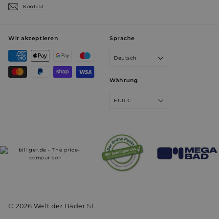
Kontakt
prism_612911316
.weltderbaeder.com
4 Wochen 
Tage
VISITOR_INFO1_LIVE
5 Monate 
Google LLC
Wir akzeptieren
Sprache
Wochen
.youtube.com
Deutsch
Währung
EUR €
VISITOR_PRIVACY_METADATA
5 Monate 
YouTube
Wochen
.youtube.com
© 2026 Welt der Bäder SL