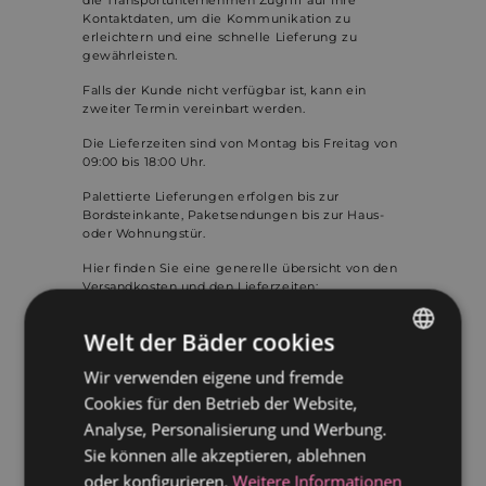
die Transportunternehmen Zugriff auf Ihre
Kontaktdaten, um die Kommunikation zu
erleichtern und eine schnelle Lieferung zu
gewährleisten.
Falls der Kunde nicht verfügbar ist, kann ein
zweiter Termin vereinbart werden.
Die Lieferzeiten sind von Montag bis Freitag von
09:00 bis 18:00 Uhr.
Palettierte Lieferungen erfolgen bis zur
Bordsteinkante, Paketsendungen bis zur Haus-
oder Wohnungstür.
Hier finden Sie eine generelle übersicht von den
Versandkosten und den Lieferzeiten:
https://weltderbaeder.com/policies/shipping-
policy
Welt der Bäder cookies
Wir verwenden eigene und fremde
GERMAN
Cookies für den Betrieb der Website,
Kann ich die Lieferung meiner
DUTCH
Bestellung verschieben?
Analyse, Personalisierung und Werbung.
Sie können alle akzeptieren, ablehnen
Welt der Bäder bietet Ihnen die Möglichkeit, Ihre
oder konfigurieren.
Weitere Informationen