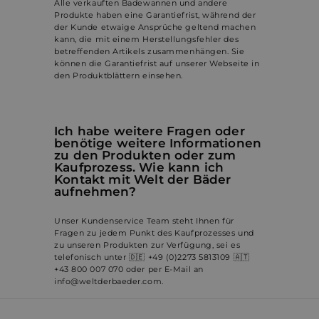
Benu
Alle verkauften
Badewannen
und andere
und 
Produkte haben eine Garantiefrist, während der
Tran
der Kunde etwaige Ansprüche geltend machen
ausz
kann, die mit einem Herstellungsfehler des
betreffenden Artikels zusammenhängen. Sie
_shopify_s
29 Minuten
Dies
Shopify Inc.
57 Sekunden
Anal
.weltderbaeder.com
können die Garantiefrist auf unserer Webseite in
Google
Shop
den Produktblättern einsehen.
Privacy Policy
localization
1 Jahr
Wird
Flickr Inc.
dem
weltderbaeder.com
CookieScriptConsent
4 Wochen 2
Dies
CookieScript
Ich habe weitere Fragen oder
Tage
Cook
.weltderbaeder.com
benötige weitere Informationen
verw
zu den Produkten oder zum
Einw
für 
Kaufprozess. Wie kann ich
spei
Kontakt mit Welt der Bäder
Bann
aufnehmen?
Scri
ord
funk
Unser Kundenservice Team steht Ihnen für
Fragen zu jedem Punkt des Kaufprozesses und
zu unseren Produkten zur Verfügung, sei es
telefonisch unter 🇩🇪 +49 (0)2273 5813109 🇦🇹
+43 800 007 070 oder per E-Mail an
Name
Anbieter /
Anbieter / Domäne
Ablaufdatum
Be
info@weltderbaeder.com.
Name
Ablaufdatum
Beschreibung
Domäne
_shop_app_essential
.shop.app
1 Jahr
_cfuvid
.www.paypal.com
Sitzung
Dieses Cookie wird