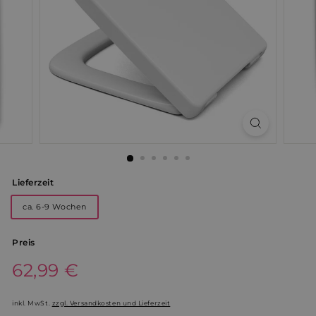
Lieferzeit
ca. 6-9 Wochen
Preis
Normaler
62,99 €
62,99
Preis
€
inkl. MwSt.
zzgl. Versandkosten und Lieferzeit