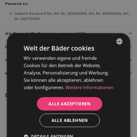
Passend zu:
Geberit Renova Plan, Art.-Nr. 202160000, Art.-Nr. 202150000, Art.-
Nr. 202170000
Häufig gestellte Fragen zu unseren WC’s
Welt der Bäder cookies
Details von Sturotec
Wir verwenden eigene und fremde
GERMAN
Versand und Rückgabe
Cookies für den Betrieb der Website,
DUTCH
Analyse, Personalisierung und Werbung.
Kontakt: 🇩🇪 +49 (0)2273 5813109 🇦🇹 +43 800 007 070
Sie können alle akzeptieren, ablehnen
oder konfigurieren.
Weitere Informationen
Das könnte Sie auch interessieren
ALLE AKZEPTIEREN
ALLE ABLEHNEN
DETAILS ANZEIGEN