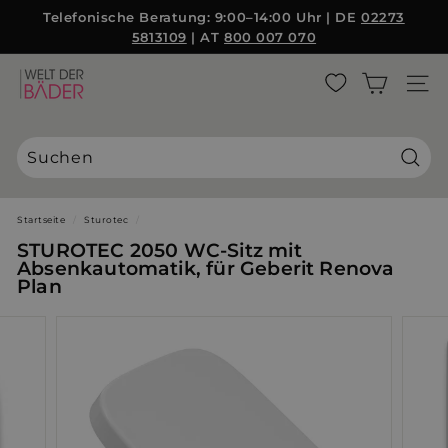
Direkt
Telefonische Beratung: 9:00–14:00 Uhr | DE
02273
{{currency}}{{discount}} undefined
zum
5813109
| AT
800 007 070
Pause
Inhalt
Diashow
View Cart
W
SEITE
e
l
t
d
Suche
e
r
Startseite
/
Sturotec
/
B
STUROTEC 2050 WC-Sitz mit
ä
Absenkautomatik, für Geberit Renova
Plan
d
e
r
S
L