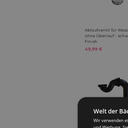
Ablaufventil für Wa
ohne Überlauf - schw
Finish
49,99 €
4
9
,
9
9
€
Welt der Bä
Wir verwenden ei
und Werbung. Sie