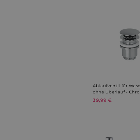
,
9
9
€
Ablaufventil für Wa
ohne Überlauf - Chro
39,99 €
3
9
,
9
9
€