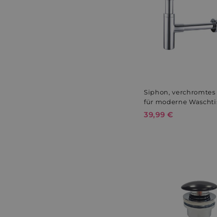
Siphon, verchromtes
für moderne Waschti
39,99 €
3
9
,
9
9
€