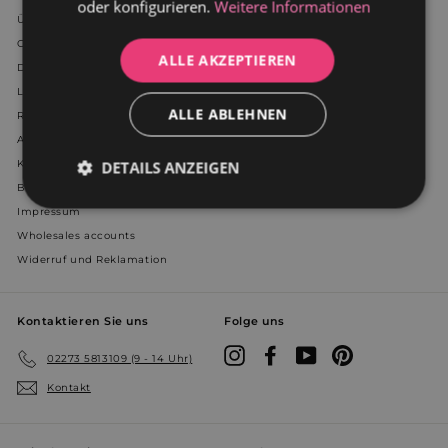
oder konfigurieren.
Weitere Informationen
Über uns
Cookies
ALLE AKZEPTIEREN
Datenschutzerklärung
Lieferung
ALLE ABLEHNEN
Referenzen
AGB
Kontakt
DETAILS ANZEIGEN
Blog
Unbedingt
Performance
Impressum
erforderlich
Wholesales accounts
Widerruf und Reklamation
Werbung
Funktionalität
Kontaktieren Sie uns
Folge uns
Instagram
Facebook
YouTube
Pinterest
02273 5813109 (9 - 14 Uhr)
Unklassifizierte
Kontakt