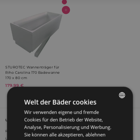
In den Warenkorb
STUROTEC Wannenträger für
Riho Carolina 170 Badewanne
170 x 80 cm
179,99 €
1
7
9
Welt der Bäder cookies
,
9
Wir verwenden eigene und fremde
GERMAN
9
Cookies für den Betrieb der Website,
Unternehmen
DUTCH
€
Analyse, Personalisierung und Werbung.
Rechtliche Hinweise
Sie können alle akzeptieren, ablehnen
Unser Anspruch