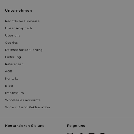
VISITOR_PRIVACY_METADATA
5 Monate 
YouTube
Unternehmen
Wochen
.youtube.com
Rechtliche Hinweise
Unser Anspruch
Über uns
Cookies
Datenschutzerklärung
Lieferung
Referenzen
AGB
YSC
Sitzung
Google LLC
Kontakt
.youtube.com
Blog
Impressum
prism_612911316
prism.app-us1.com
4 Wochen 
Wholesales accounts
Tage
Widerruf und Reklamation
Kontaktieren Sie uns
Folge uns