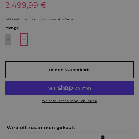
Normaler
2.499,99 €
2.499,99
Preis
€
inkl. MwSt.
zzgl. Versandkosten und Lieferzeit
Menge
−
+
In den Warenkorb
Weitere Bezahlmöglichkeiten
Wird oft zusammen gekauft