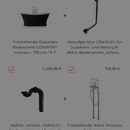
+
Freistehende Gusseisen
Ablaufgarnitur CRAWLEY für
Badewanne COVENTRY
Gusseisen- und Resicryl®
schwarz - 170 cm / 5-7
Retro-Badewannen, schwarz
Werktage
- 48-72 Stunden
2.499,99 €
159,99 €
+
Siphon, vertikal, CRAWLEY
Freistehende-Retro-Armatur,