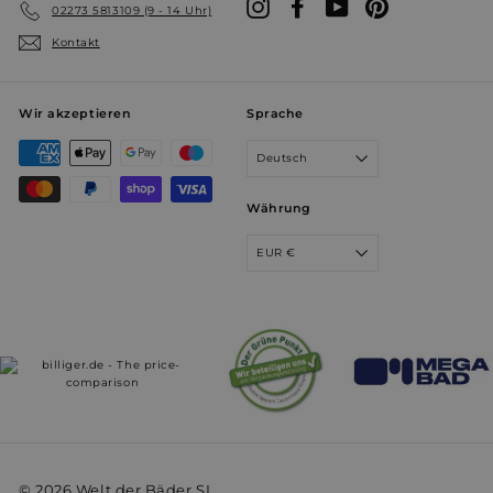
Instagram
Facebook
YouTube
Pinterest
02273 5813109 (9 - 14 Uhr)
Kontakt
Wir akzeptieren
Sprache
Deutsch
Währung
EUR €
© 2026 Welt der Bäder SL