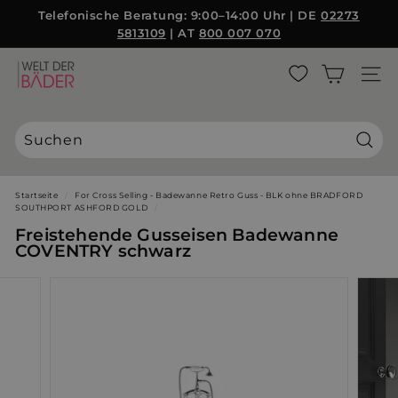
Direkt
Telefonische Beratung: 9:00–14:00 Uhr | DE
02273
{{currency}}{{discount}} discount granted
zum
5813109
| AT
800 007 070
Pause
Inhalt
Diashow
View Cart
W
SEITE
e
continue shopping
l
t
d
Suche
e
r
Startseite
/
For Cross Selling - Badewanne Retro Guss - BLK ohne BRADFORD
SOUTHPORT ASHFORD GOLD
/
B
Freistehende Gusseisen Badewanne
ä
COVENTRY schwarz
d
e
r
S
L