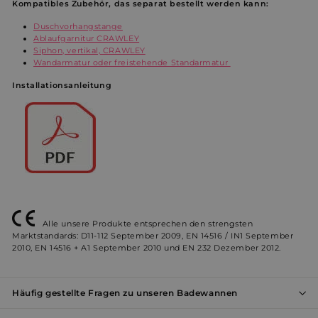
erforderlich
Kompatibles Zubehör, das separat bestellt werden kann:
Duschvorhangstange
Ablaufgarnitur CRAWLEY
Siphon, vertikal, CRAWLEY
Werbung
Funktionalität
Wandarmatur oder freistehende Standarmatur
Installationsanleitung
Unklassifizierte
Unbedingt erforderlich
Performance
Alle unsere Produkte entsprechen den strengsten
Werbung
Funktionalität
Unklassifizierte
Marktstandards: D11-112 September 2009, EN 14516 / IN1 September
2010, EN 14516 + A1 September 2010 und EN 232 Dezember 2012.
Unbedingt erforderliche Cookies ermöglichen
wesentliche Kernfunktionen der Website wie die
Benutzeranmeldung und die Kontoverwaltung.
Ohne die unbedingt erforderlichen Cookies kann die
Häufig gestellte Fragen zu unseren Badewannen
Website nicht ordnungsgemäß verwendet werden.