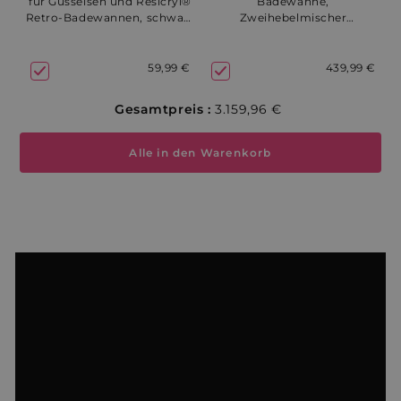
für Gusseisen und Resicryl®
Badewanne,
Retro-Badewannen, schwarz
Zweihebelmischer
- 48-72 Stunden
CANTERBURY - 3-4 Werktage
59,99 €
439,99 €
Gesamtpreis :
3.159,96 €
Alle in den Warenkorb