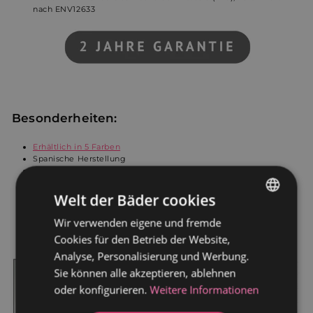
nach ENV12633
Besonderheiten:
Erhältlich in 5 Farben
Spanische Herstellung
Ausführung in Schiefer
Horizontales Ablaufventil inklusive
Ablaufventil VERTIKAL für Duschwanne ONDA
Welt der Bäder cookies
5 cm breiter Rand ideal zum Installieren einer Duschkabine
Auf Bestellung gefertigte Duschplatten nach wählbarer Größe
Wir verwenden eigene und fremde
GERMAN
Inklusive Ablaufschutz aus Edelstahl in Chrom oder in Farbe
Cookies für den Betrieb der Website,
wählbar
DUTCH
Analyse, Personalisierung und Werbung.
Sie können alle akzeptieren, ablehnen
oder konfigurieren.
Weitere Informationen