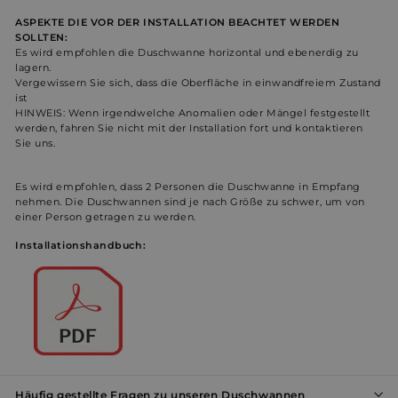
ASPEKTE DIE VOR DER INSTALLATION BEACHTET WERDEN
Unbedingt erforderlich
Performance
SOLLTEN:
Es wird empfohlen die Duschwanne horizontal und ebenerdig zu
Werbung
Funktionalität
Unklassifizierte
lagern.
Vergewissern Sie sich, dass die Oberfläche in einwandfreiem Zustand
Unbedingt erforderliche Cookies ermöglichen
ist
wesentliche Kernfunktionen der Website wie die
HINWEIS: Wenn irgendwelche Anomalien oder Mängel festgestellt
Benutzeranmeldung und die Kontoverwaltung.
werden, fahren Sie nicht mit der Installation fort und kontaktieren
Ohne die unbedingt erforderlichen Cookies kann die
Sie uns.
Website nicht ordnungsgemäß verwendet werden.
Name
Anbieter / Domäne
Ablaufdatum
Bes
Es wird empfohlen, dass 2 Personen die Duschwanne in Empfang
_shopify_essential
1 Jahr
Dies
Shopify
nehmen. Die Duschwannen sind je nach Größe zu schwer, um von
sich
weltderbaeder.com
einer Person getragen zu werden.
Zahl
Webs
Installationshandbuch:
wird
berei
_shopify_y
1 Jahr
Dies
Shopify Inc.
Anal
.weltderbaeder.com
Shop
cart_currency
weltderbaeder.com
2 Wochen
Dies
verw
Herk
Benu
und 
Häufig gestellte Fragen zu unseren Duschwannen