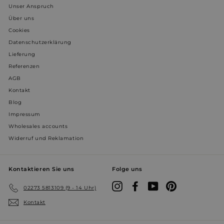
.youtube.com
Unser Anspruch
Über uns
prism_612911316
prism.app-us1.com
4 Wochen 
Cookies
Tage
Datenschutzerklärung
Lieferung
Referenzen
AGB
Kontakt
Blog
Impressum
Wholesales accounts
Widerruf und Reklamation
Kontaktieren Sie uns
Folge uns
Instagram
Facebook
YouTube
Pinterest
02273 5813109 (9 - 14 Uhr)
Kontakt