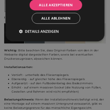
ALLE AKZEPTIEREN
In fünf Farben erhältlich
ALLE ABLEHNEN
DETAILS ANZEIGEN
Unbedingt
Performance
erforderlich
Wichtig:
Bitte beachten Sie, dass Original-Farben von den in der
Webseite digital dargestellten Farben, sowie bei eventuellen
Druckerzeugnissen, abweichen können.
Werbung
Funktionalität
Installationsarten:
Vertieft - unterhalb des Fliesenspiegels
Ebenerdig - auf gleicher höhe des Fliesenspiegels
Aufgesetzt - auf den Fußbodenbelag des Badezimmers
Unklassifizierte
Erhöht - auf einem massiven Sockel (die Nutzung von Füßen,
Gestellen und Rahmen wird nicht empfohlen)
Belastungshinweis:
Wenn der Installationshinweis befolgt wird, der
eine Montage auf einem massiven Untergrund voraussetzt, gibt es
keine Belastungsgrenze für das menschliche Eigengewicht.