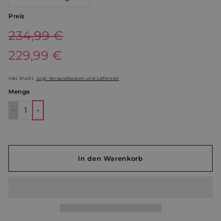
Preis
Normaler
234,99 €
234,99
Preis
Sonderpreis
229,99 €
229,99
€
€
inkl. MwSt.
zzgl. Versandkosten und Lieferzeit
Menge
−
+
In den Warenkorb