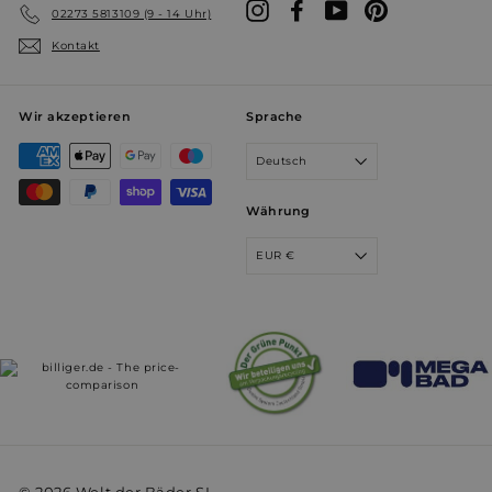
Instagram
Facebook
YouTube
Pinterest
02273 5813109 (9 - 14 Uhr)
VISITOR_PRIVACY_METADATA
5 Monate 
YouTube
Kontakt
Wochen
.youtube.com
Wir akzeptieren
Sprache
Deutsch
Währung
EUR €
YSC
Sitzung
Google LLC
.youtube.com
prism_612911316
prism.app-us1.com
4 Wochen 
Tage