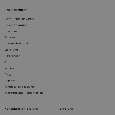
WISHLIST_UUID
weltderbaeder.com
4 Wochen 
Unternehmen
Tage
Rechtliche Hinweise
Unser Anspruch
__Secure-ROLLOUT_TOKEN
.youtube.com
5 Monate 
Über uns
Wochen
Cookies
Datenschutzerklärung
Lieferung
WISHLIST_IP_ADDRESS
weltderbaeder.com
4 Wochen 
Tage
Referenzen
AGB
prism_612911316
.weltderbaeder.com
4 Wochen 
Kontakt
Tage
Blog
VISITOR_INFO1_LIVE
5 Monate 
Google LLC
Impressum
Wochen
.youtube.com
Wholesales accounts
Widerruf und Reklamation
Kontaktieren Sie uns
Folge uns