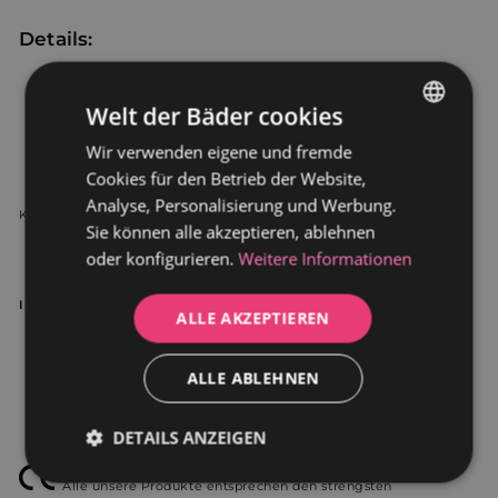
Details:
Dünne Kante: 30 mm
Stärke des Acryl: 10 mm
Welt der Bäder cookies
Nettogewicht: 32
kg
Fassungsvermögen bei 140 cm: 170 L
Wir verwenden eigene und fremde
GERMAN
Maße bei 137 cm: Länge 1370 mm x Breite 755 mm x Höhe 595
Cookies für den Betrieb der Website,
mm
DUTCH
Analyse, Personalisierung und Werbung.
Kompatibles Zubehör, das separat bestellt werden kann:
Sie können alle akzeptieren, ablehnen
Armaturen für Badewannen
oder konfigurieren.
Weitere Informationen
Siphon für Badewannen
Installationsanleitung
ALLE AKZEPTIEREN
ALLE ABLEHNEN
DETAILS ANZEIGEN
Unbedingt
Performance
Alle unsere Produkte entsprechen den strengsten