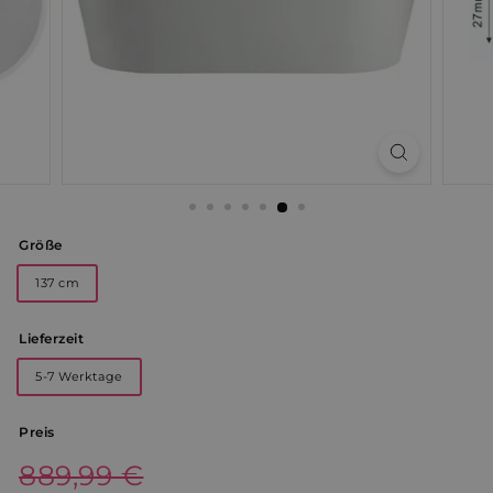
Größe
137 cm
Lieferzeit
5-7 Werktage
Preis
Normaler
889,99 €
889,99
Preis