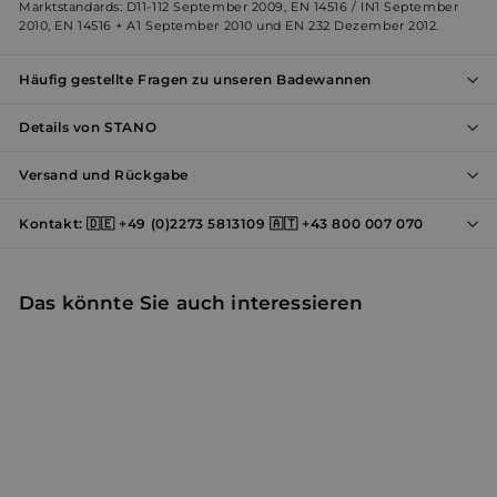
erforderlich
Marktstandards: D11-112 September 2009, EN 14516 / IN1 September
2010, EN 14516 + A1 September 2010 und EN 232 Dezember 2012.
Häufig gestellte Fragen zu unseren Badewannen
Werbung
Funktionalität
Details von STANO
Versand und Rückgabe
Unklassifizierte
Kontakt: 🇩🇪 +49 (0)2273 5813109 🇦🇹 +43 800 007 070
Das könnte Sie auch interessieren
Unbedingt erforderlich
Performance
Werbung
Funktionalität
Unklassifizierte
Unbedingt erforderliche Cookies ermöglichen
wesentliche Kernfunktionen der Website wie die
Benutzeranmeldung und die Kontoverwaltung.
Ohne die unbedingt erforderlichen Cookies kann die
Website nicht ordnungsgemäß verwendet werden.