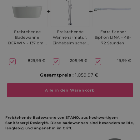
+
+
Freistehende
Freistehende
Extra flacher
Wannenarmatur,
Badewanne
Siphon LINA - 48-
Einhebelmischer,
BERWIN - 137 cm /
72 Stunden
CALGARY chrom -
5-7 Werktage
3-4 Werktage
209,99 €
829,99 €
19,99 €
Gesamtpreis :
1.059,97 €
Alle in den Warenkorb
Freistehende Badewanne von STANO. aus hochwertigem
Sanitäracryl Resicryl®. Diese badewannen sind besonders solide,
langlebig und angenehm im Griff.