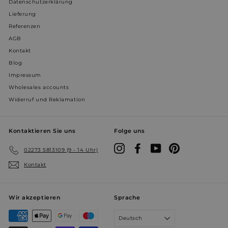
VISITOR_INFO1_LIVE
5 Monate 
Google LLC
Datenschutzerklärung
Wochen
.youtube.com
Lieferung
Referenzen
AGB
Kontakt
Blog
Impressum
VISITOR_PRIVACY_METADATA
5 Monate 
Wholesales accounts
YouTube
Wochen
.youtube.com
Widerruf und Reklamation
Kontaktieren Sie uns
Folge uns
Instagram
Facebook
YouTube
Pinterest
02273 5813109 (9 - 14 Uhr)
Kontakt
Wir akzeptieren
Sprache
YSC
Sitzung
Google LLC
.youtube.com
Deutsch