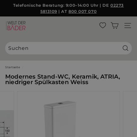
Direkt
Telefonische Beratung: 9:00–14:00 Uhr | DE
02273
{{currency}}{{discount}} undefined
zum
5813109
| AT
800 007 070
Pause
Inhalt
Diashow
View Cart
W
SEITE
e
l
t
d
Suche
e
r
Startseite
/
B
Modernes Stand-WC, Keramik, ATRIA,
ä
niedriger Spülkasten Weiss
d
e
r
S
L