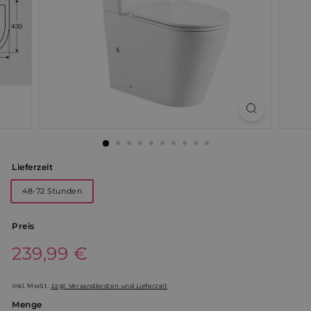
Lieferzeit
48-72 Stunden
Preis
Normaler
239,99 €
239,99
Preis
€
inkl. MwSt.
zzgl. Versandkosten und Lieferzeit
Menge