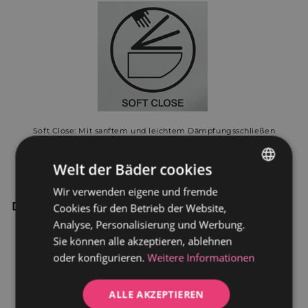
Soft Close: Mit sanftem und leichtem Dämpfungsschließen
Welt der Bäder cookies
Wir verwenden eigene und fremde
GERMAN
Details:
Cookies für den Betrieb der Website,
DUTCH
Analyse, Personalisierung und Werbung.
Gewicht: 35 kg
Sie können alle akzeptieren, ablehnen
Tiefe: 605 mm
oder konfigurieren.
Weitere Informationen
Höhe: 825 mm
Breite: 380 mm
ALLE AKZEPTIEREN
Wasseranschluss unten am Spülkasten, links oder