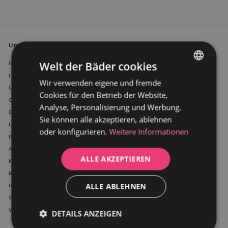
Unternehmen
Welt der Bäder cookies
Rechtliche Hinweise
Unser Anspruch
Wir verwenden eigene und fremde
GERMAN
Über uns
Cookies für den Betrieb der Website,
DUTCH
Cookies
Analyse, Personalisierung und Werbung.
Datenschutzerklärung
Sie können alle akzeptieren, ablehnen
Lieferung
oder konfigurieren.
Weitere Informationen
Referenzen
AGB
ALLE AKZEPTIEREN
Kontakt
Blog
ALLE ABLEHNEN
Impressum
Wholesales accounts
Widerruf und Reklamation
DETAILS ANZEIGEN