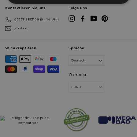
Unbedingt
Performance
Kontaktieren Sie uns
Folge uns
erforderlich
Instagram
Facebook
YouTube
Pinterest
02273 5813109 (9 - 14 Uhr)
Kontakt
Werbung
Funktionalität
Wir akzeptieren
Sprache
Unklassifizierte
Deutsch
Währung
EUR €
Unbedingt erforderlich
Performance
Werbung
Funktionalität
Unklassifizierte
Unbedingt erforderliche Cookies ermöglichen
wesentliche Kernfunktionen der Website wie die
Benutzeranmeldung und die Kontoverwaltung.
Ohne die unbedingt erforderlichen Cookies kann die