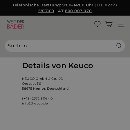
Direkt
Telefonische Beratung: 9:00–14:00 Uhr | DE
02273
zum
5813109
| AT
800 007 070
Pause
Inhalt
Diashow
W
SEITE
e
l
t
d
Suche
e
r
Details von Keuco
B
ä
KEUCO GmbH & Co. KG
d
Oesestr. 36
58675 Hemer, Deutschland
e
r
(+49) 2372 904 - 0
info@keuco.de
S
L