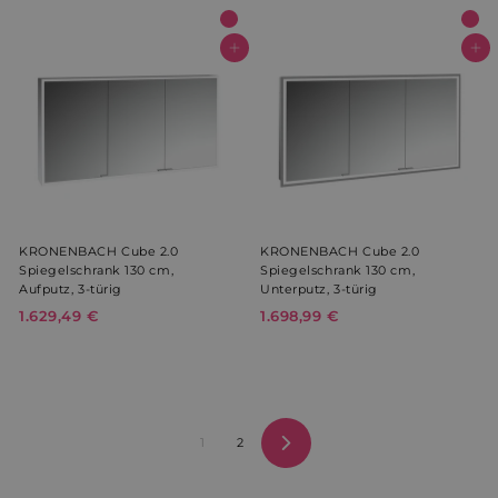
.
.
5
5
5
9
In den Warenkorb
In den Warenkorb
YSC
Sitzung
Google LLC
.youtube.com
8
9
,
,
9
4
prism_612911316
prism.app-us1.com
4 Wochen 
9
9
Tage
€
€
KRONENBACH Cube 2.0
KRONENBACH Cube 2.0
Spiegelschrank 130 cm,
Spiegelschrank 130 cm,
Aufputz, 3-türig
Unterputz, 3-türig
1.629,49 €
1
1.698,99 €
1
.
.
6
6
2
9
9
8
,
,
1
2
4
9
Vorwärts
9
9
€
€