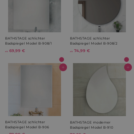
BATHSTAGE schlichter
BATHSTAGE schlichter
Badspiegel Model B-908/1
Badspiegel Model B-908/2
69,99 €
a
74,99 €
a
ab
ab
b
b
6
7
9
4
In den Warenkorb
In den Warenkorb
,
,
9
9
9
9
€
€
BATHSTAGE schlichter
BATHSTAGE moderner
Badspiegel Model B-906
Badspiegel Model B-910