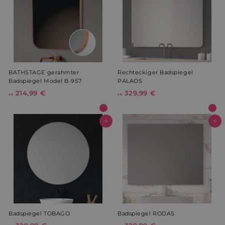
9
9
€
9
€
BATHSTAGE gerahmter
Rechteckiger Badspiegel
Badspiegel Model B-957
PALAOS
214,99 €
a
329,99 €
a
ab
ab
b
b
2
3
1
2
In den Warenkorb
In den Warenkorb
4
9
,
,
9
9
9
9
€
€
Badspiegel TOBAGO
Badspiegel RODAS