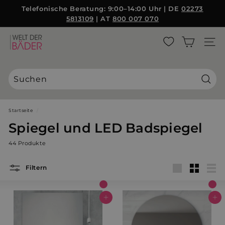
Direkt
Telefonische Beratung: 9:00–14:00 Uhr | DE
02273
zum
5813109
| AT
800 007 070
Pause
Inhalt
Diashow
W
SEITE
e
l
t
d
Suche
e
r
Startseite
/
B
Spiegel und LED Badspiegel
ä
44 Produkte
d
e
Filtern
r
groß
Klein
List
S
L
In den Warenkorb
In den Warenkorb