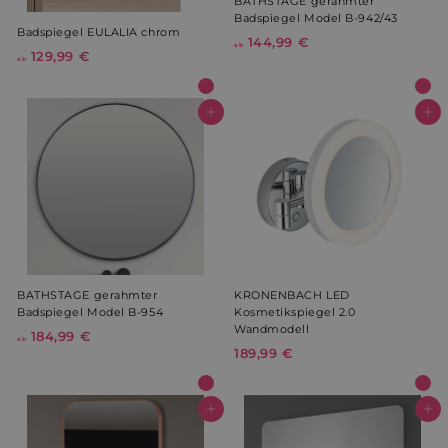
BATHSTAGE gerahmter
Badspiegel Model B-942/43
Badspiegel EULALIA chrom
144,99 €
a
ab
129,99 €
a
b
ab
b
1
1
4
2
In den Warenkorb
In den Warenkorb
4
9
,
,
9
9
9
9
€
€
BATHSTAGE gerahmter
KRONENBACH LED
Badspiegel Model B-954
Kosmetikspiegel 2.0
Wandmodell
184,99 €
a
ab
189,99 €
1
b
8
1
9
8
,
In den Warenkorb
In den Warenkorb
4
9
,