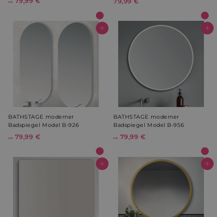
79,99 €
a
79,99 €
7
ab
b
9
7
,
9
9
In den Warenkorb
In den Warenkorb
,
9
9
€
9
€
BATHSTAGE moderner
BATHSTAGE moderner
Badspiegel Model B-926
Badspiegel Model B-956
79,99 €
a
79,99 €
a
ab
ab
b
b
7
7
9
9
In den Warenkorb
In den Warenkorb
,
,
9
9
9
9
€
€