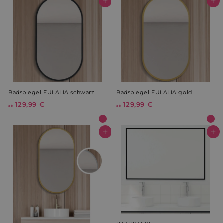
0
In den Warenkorb
In den Warenkorb
9
4
,
,
9
9
9
9
€
€
Badspiegel EULALIA schwarz
Badspiegel EULALIA gold
129,99 €
a
129,99 €
a
ab
ab
b
b
1
1
2
2
In den Warenkorb
In den Warenkorb
9
9
,
,
9
9
9
9
€
€