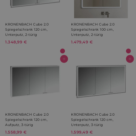
€
€
Tage
prism_612911316
.weltderbaeder.com
4 Wochen 
Tage
KRONENBACH Cube 2.0
KRONENBACH Cube 2.0
Spiegelschrank 120 cm,
Spiegelschrank 100 cm,
VISITOR_INFO1_LIVE
5 Monate 
Google LLC
Unterputz, 2-türig
Unterputz, 2-türig
Wochen
.youtube.com
1.348,99 €
1
1.479,49 €
1
.
.
3
4
4
7
In den Warenkorb
In den Warenkorb
8
9
,
,
9
4
VISITOR_PRIVACY_METADATA
5 Monate 
YouTube
9
9
Wochen
.youtube.com
€
€
KRONENBACH Cube 2.0
KRONENBACH Cube 2.0
Spiegelschrank 120 cm,
Spiegelschrank 120 cm,
Aufputz, 3-türig
Unterputz, 3-türig
1.558,99 €
1
1.599,49 €
1