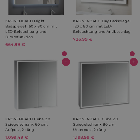
verw
Herk
Benu
und 
Tran
KRONENBACH Night
KRONENBACH Day Badspiegel
ausz
Badspiegel 160 x 80 cm mit
120 x 80 cm mit LED-
LED-Beleuchtung und
Beleuchtung und Antibeschlag
_shopify_s
29 Minuten
Dies
Shopify Inc.
57 Sekunden
Anal
.weltderbaeder.com
Dimmfunktion
726,99 €
7
Google
Shop
664,99 €
6
2
Privacy Policy
localization
1 Jahr
Wird
Flickr Inc.
6
6
dem
weltderbaeder.com
4
,
,
In den Warenkorb
In den Warenkorb
CookieScriptConsent
4 Wochen 2
Dies
9
CookieScript
Tage
Cook
.weltderbaeder.com
9
9
verw
9
€
Einw
für 
€
spei
Bann
Scri
ord
funk
KRONENBACH Cube 2.0
KRONENBACH Cube 2.0
Spiegelschrank 60 cm,
Spiegelschrank 80 cm,
Aufputz, 2-türig
Unterputz, 2-türig
Name
Anbieter /
Anbieter / Domäne
Ablaufdatum
Be
Name
Ablaufdatum
Beschreibung
Domäne
1.099,49 €
1
1.198,99 €
1