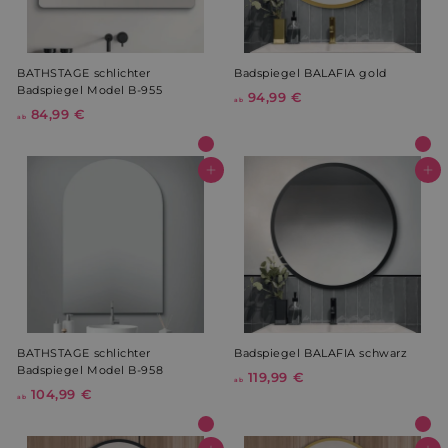
BATHSTAGE schlichter
Badspiegel BALAFIA gold
Badspiegel Model B-955
94,99 €
a
ab
84,99 €
a
b
ab
b
9
8
4
4
In den Warenkorb
In den Warenkorb
,
,
9
9
9
9
€
€
BATHSTAGE schlichter
Badspiegel BALAFIA schwarz
Badspiegel Model B-958
119,99 €
a
ab
104,99 €
a
b
ab
b
1
1
1