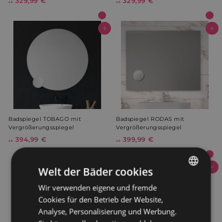
329,99 €
a
329,99 €
a
ab
ab
b
b
3
3
2
2
In den Warenkorb
In den Warenkorb
9
9
,
,
9
9
9
9
€
€
Badspiegel TOBAGO mit
Badspiegel RODAS mit
Vergrößerungsspiegel
Vergrößerungsspiegel
394,99 €
a
399,99 €
a
ab
ab
b
b
3
3
Welt der Bäder cookies
9
9
In den Warenkorb
In den Warenkorb
4
9
Wir verwenden eigene und fremde
GERMAN
,
,
Cookies für den Betrieb der Website,
9
9
DUTCH
9
9
Analyse, Personalisierung und Werbung.
€
€