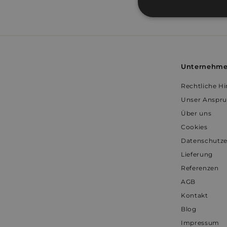
Unbedingt
erforderlich
Unternehm
Rechtliche H
Unbe
Unser Anspr
Über uns
Unbedingt erforderli
Kontoverwaltung. Oh
Cookies
Name
Datenschutze
Lieferung
_shopify_essential
Referenzen
AGB
_shopify_y
Kontakt
cart_currency
Blog
Impressum