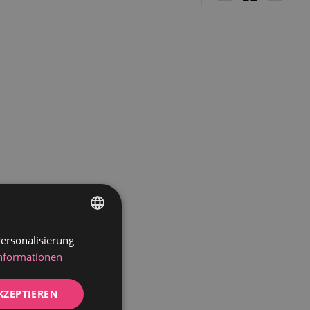
groß
Klein
Liste
ersonalisierung
GERMAN
Informationen
DUTCH
KZEPTIEREN