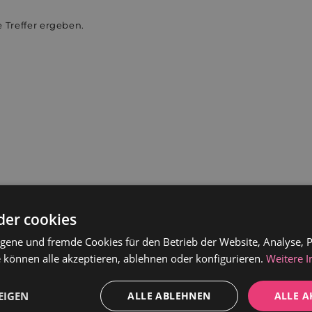
 Treffer ergeben.
der cookies
gene und fremde Cookies für den Betrieb der Website, Analyse, P
 können alle akzeptieren, ablehnen oder konfigurieren.
Weitere 
EIGEN
ALLE ABLEHNEN
ALLE A