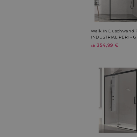
Walk In Duschwand
INDUSTRIAL PERI - 
354,99 €
a
ab
b
3
5
4
,
9
9
€