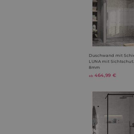
r
9
P
9
r
€
e
i
s
Duschwand mit Schi
LUNA mit Sichtschutz
8mm
464,99 €
a
ab
b
4
6
4
,
9
9
€