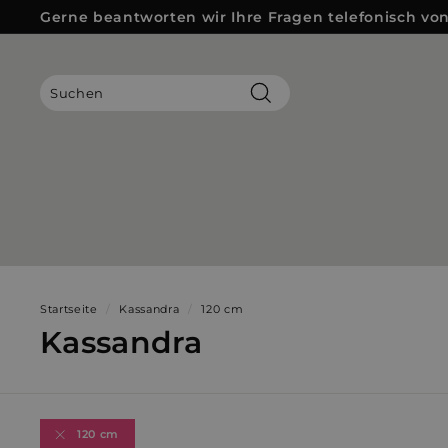
Direkt
Gerne beantworten wir Ihre Fragen telefonisch von 
zum
Pause
Inhalt
Diashow
Suchen
Startseite
/
Kassandra
/
120 cm
Kassandra
120 cm