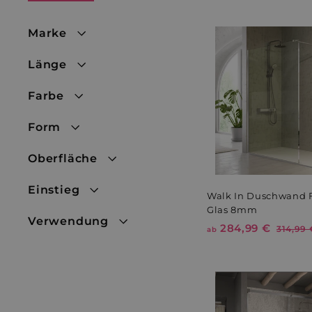
Marke
Länge
Farbe
Form
Oberfläche
Einstieg
Walk In Duschwand 
Glas 8mm
Verwendung
284,99 €
a
N
314,99 
ab
o
b
r
2
m
8
a
4
l
,
e