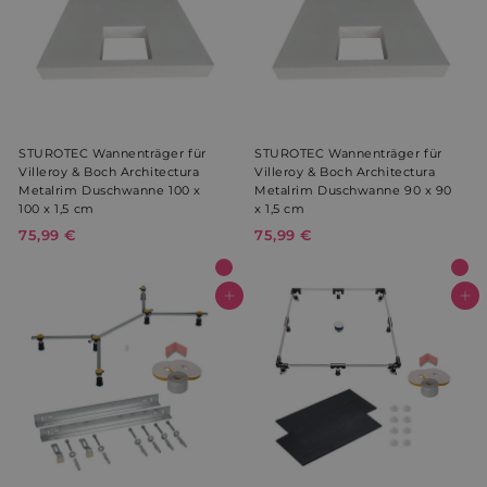
9
€
STUROTEC Wannenträger für
STUROTEC Wannenträger für
Villeroy & Boch Architectura
Villeroy & Boch Architectura
Metalrim Duschwanne 100 x
Metalrim Duschwanne 90 x 90
100 x 1,5 cm
x 1,5 cm
75,99 €
7
75,99 €
7
5
5
,
,
9
9
In den Warenkorb
In den Warenkorb
9
9
€
€