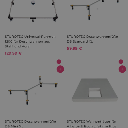
STUROTEC Universal-Rahmen
STUROTEC Duschwannenfüße
1200 für Duschwannen aus
D6 Standard XL
Stahl und Acryl
59,99 €
5
129,99 €
1
9
2
,
9
9
,
In den Warenkorb
In den Warenkorb
9
9
€
9
€
STUROTEC Duschwannenfüße
STUROTEC Wannenträger für
D6 Mini XL
Villeroy & Boch Lifetime Plus