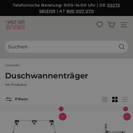
Direkt
Telefonische Beratung: 9:00–14:00 Uhr | DE
02273
zum
5813109
| AT
800 007 070
Pause
Inhalt
Diashow
W
SEITE
e
l
t
d
Suche
e
r
Startseite
/
B
Duschwannenträger
ä
46 Produkte
d
e
Filtern
r
groß
Klein
List
S
L
In den Warenkorb
In den Warenkorb