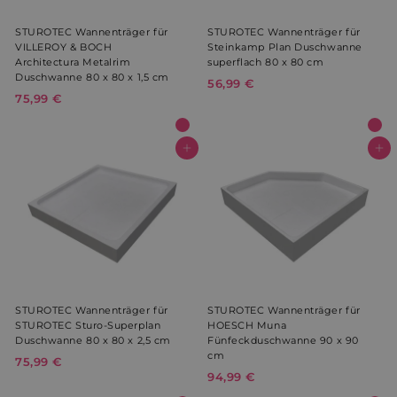
STUROTEC Wannenträger für
STUROTEC Wannenträger für
VILLEROY & BOCH
Steinkamp Plan Duschwanne
Architectura Metalrim
superflach 80 x 80 cm
Duschwanne 80 x 80 x 1,5 cm
56,99 €
5
75,99 €
7
6
5
,
,
9
9
In den Warenkorb
In den Warenkorb
9
9
€
€
STUROTEC Wannenträger für
STUROTEC Wannenträger für
STUROTEC Sturo-Superplan
HOESCH Muna
Duschwanne 80 x 80 x 2,5 cm
Fünfeckduschwanne 90 x 90
cm
75,99 €
7
94,99 €
9
5
4