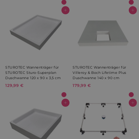
,
,
9
9
In den Warenkorb
In den Warenkorb
9
9
€
€
STUROTEC Wannenträger für
STUROTEC Wannenträger für
STUROTEC Sturo-Superplan
Villeroy & Boch Lifetime Plus
Duschwanne 120 x 90 x 3,5 cm
Duschwanne 140 x 90 cm
129,99 €
1
179,99 €
1
2
7
9
9
,
,
In den Warenkorb
In den Warenkorb
9
9
9
9
€
€