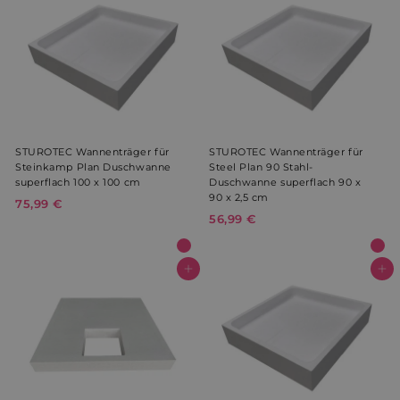
9
€
€
STUROTEC Wannenträger für
STUROTEC Wannenträger für
Steinkamp Plan Duschwanne
Steel Plan 90 Stahl-
superflach 100 x 100 cm
Duschwanne superflach 90 x
90 x 2,5 cm
75,99 €
7
56,99 €
5
5
6
,
,
9
9
In den Warenkorb
In den Warenkorb
9
9
€
€