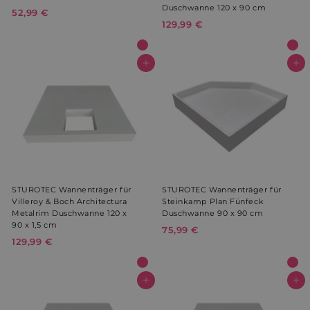
Duschwanne 120 x 90 cm
52,99 €
5
129,99 €
1
2
2
,
9
9
,
In den Warenkorb
In den Warenkorb
9
9
€
9
€
STUROTEC Wannenträger für
STUROTEC Wannenträger für
Villeroy & Boch Architectura
Steinkamp Plan Fünfeck
Metalrim Duschwanne 120 x
Duschwanne 90 x 90 cm
90 x 1,5 cm
75,99 €
7
129,99 €
1
5
2
,
9
9
,
In den Warenkorb
In den Warenkorb
9
9
€