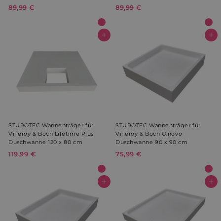
Wochen
.youtube.com
89,99 €
8
89,99 €
8
9
9
,
,
9
9
In den Warenkorb
In den Warenkorb
9
9
€
€
YSC
Sitzung
Google LLC
.youtube.com
STUROTEC Wannenträger für
STUROTEC Wannenträger für
Villeroy & Boch Lifetime Plus
Villeroy & Boch O.novo
prism_612911316
prism.app-us1.com
4 Wochen 
Duschwanne 120 x 80 cm
Duschwanne 90 x 90 cm
Tage
119,99 €
1
75,99 €
7
1
5
9
,
,
9
In den Warenkorb
In den Warenkorb
9
9
9
€
€