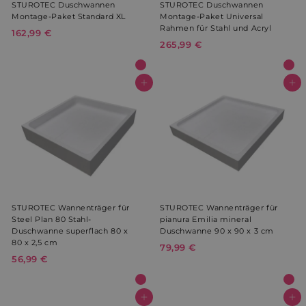
STUROTEC Duschwannen
STUROTEC Duschwannen
Montage-Paket Standard XL
Montage-Paket Universal
Rahmen für Stahl und Acryl
162,99 €
1
265,99 €
2
6
6
2
5
,
,
In den Warenkorb
In den Warenkorb
9
9
9
9
€
€
STUROTEC Wannenträger für
STUROTEC Wannenträger für
Steel Plan 80 Stahl-
pianura Emilia mineral
Duschwanne superflach 80 x
Duschwanne 90 x 90 x 3 cm
80 x 2,5 cm
79,99 €
7
56,99 €
5
9
6
,
,
9
9
In den Warenkorb
In den Warenkorb
9