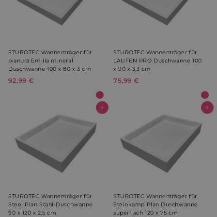
__Secure-ROLLOUT_TOKEN
.youtube.com
5 Monate 
Wochen
STUROTEC Wannenträger für
STUROTEC Wannenträger für
pianura Emilia mineral
LAUFEN PRO Duschwanne 100
Duschwanne 100 x 80 x 3 cm
x 90 x 3,3 cm
WISHLIST_IP_ADDRESS
weltderbaeder.com
4 Wochen 
Tage
92,99 €
9
75,99 €
7
2
5
,
,
prism_612911316
.weltderbaeder.com
4 Wochen 
9
9
In den Warenkorb
In den Warenkorb
Tage
9
9
VISITOR_INFO1_LIVE
5 Monate 
€
€
Google LLC
Wochen
.youtube.com
STUROTEC Wannenträger für
STUROTEC Wannenträger für
Steel Plan Stahl-Duschwanne
Steinkamp Plan Duschwanne
VISITOR_PRIVACY_METADATA
5 Monate 
YouTube
90 x 120 x 2,5 cm
superflach 120 x 75 cm