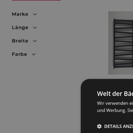
Marke
Länge
Breite
Farbe
Badheizkörper-
Handtuchtrockner C
Welt der Bä
50 cm mattschwarz
Wir verwenden ei
199,99 €
1
und Werbung. Sie
9
9
,
DETAILS ANZ
9