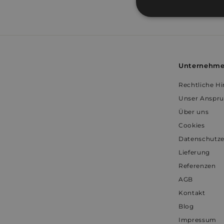
9
Unbedingt
€
erforderlich
Unternehm
Rechtliche H
Unbe
Unser Anspr
Über uns
Unbedingt erforderli
Kontoverwaltung. Oh
Cookies
Name
Datenschutze
Lieferung
_shopify_essential
Referenzen
AGB
_shopify_y
Kontakt
cart_currency
Blog
Impressum