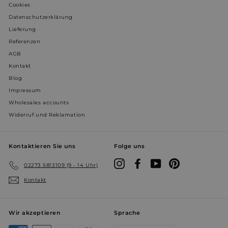
Cookies
Datenschutzerklärung
__Secure-ROLLOUT_TOKEN
.youtube.com
5 Monate 
Wochen
Lieferung
Referenzen
AGB
WISHLIST_IP_ADDRESS
weltderbaeder.com
4 Wochen 
Kontakt
Tage
Blog
Impressum
prism_612911316
.weltderbaeder.com
4 Wochen 
Wholesales accounts
Tage
Widerruf und Reklamation
VISITOR_INFO1_LIVE
5 Monate 
Google LLC
Wochen
.youtube.com
Kontaktieren Sie uns
Folge uns
Instagram
Facebook
YouTube
Pinterest
02273 5813109 (9 - 14 Uhr)
Kontakt
VISITOR_PRIVACY_METADATA
5 Monate 
YouTube
Wir akzeptieren
Sprache
Wochen
.youtube.com