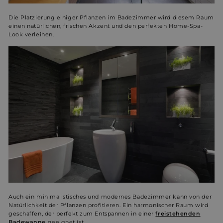
Die Platzierung einiger Pflanzen im Badezimmer wird diesem Raum
einen natürlichen, frischen Akzent und den perfekten Home-Spa-
Look verleihen.
Auch ein minimalistisches und modernes Badezimmer kann von der
Natürlichkeit der Pflanzen profitieren. Ein harmonischer Raum wird
geschaffen, der perfekt zum Entspannen in einer
freistehenden
Badewanne
geeignet ist.