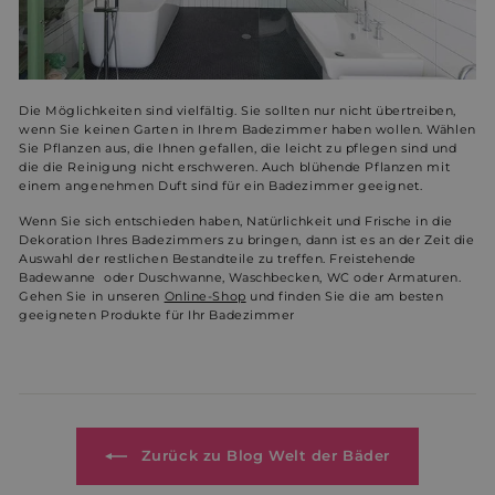
Werbung
Funktionalität
Unklassifizierte
Die Möglichkeiten sind vielfältig. Sie sollten nur nicht übertreiben,
wenn Sie keinen Garten in Ihrem Badezimmer haben wollen. Wählen
Sie Pflanzen aus, die Ihnen gefallen, die leicht zu pflegen sind und
die die Reinigung nicht erschweren. Auch blühende Pflanzen mit
einem angenehmen Duft sind für ein Badezimmer geeignet.
Wenn Sie sich entschieden haben, Natürlichkeit und Frische in die
Dekoration Ihres Badezimmers zu bringen, dann ist es an der Zeit die
Unbedingt erforderlich
Performance
Auswahl der restlichen Bestandteile zu treffen. Freistehende
Badewanne oder Duschwanne, Waschbecken, WC oder Armaturen.
Werbung
Funktionalität
Unklassifizierte
Gehen Sie in unseren
Online-Shop
und finden Sie die am besten
geeigneten Produkte für Ihr Badezimmer
Unbedingt erforderliche Cookies ermöglichen
wesentliche Kernfunktionen der Website wie die
Benutzeranmeldung und die Kontoverwaltung.
Ohne die unbedingt erforderlichen Cookies kann die
Website nicht ordnungsgemäß verwendet werden.
Name
Anbieter / Domäne
Ablaufdatum
Bes
Zurück zu Blog Welt der Bäder
_shopify_essential
1 Jahr
Dies
Shopify
sich
weltderbaeder.com