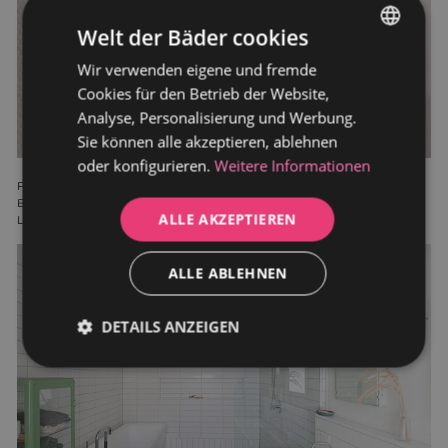
Welt der Bäder cookies
Wir verwenden eigene und fremde
GERMAN
Cookies für den Betrieb der Website,
DUTCH
Analyse, Personalisierung und Werbung.
Sie können alle akzeptieren, ablehnen
oder konfigurieren.
Weitere Informationen
Fügen Sie Ihrem Badezimmer in einigen Töpfen oder kleinen
Bäumen Grün hinzu, um ein komplett weißes Badezimmer zum
ALLE AKZEPTIEREN
Leben zu erwecken.
ALLE ABLEHNEN
DETAILS ANZEIGEN
Unbedingt
Performance
erforderlich