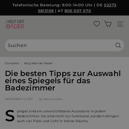
Direkt
Telefonische Beratung: 9:00–14:00 Uhr | DE
02273
zum
5813109
| AT
800 007 070
Pause
Inhalt
Diashow
W
SEITE
e
l
t
d
Suche
e
r
Startseite
/
Blog Welt der Bäder
/
B
Die besten Tipps zur Auswahl
ä
eines Spiegels für das
d
Badezimmer
e
r
DEZEMBER 15, 2021
by Maria Lucena
S
S
L
piegel sind ein unverzichtbares Accessoire in jedem
Badezimmer. Sie sind nicht nur funktional, sondern bringen
auch viel Platz und Licht in kleine Räume.