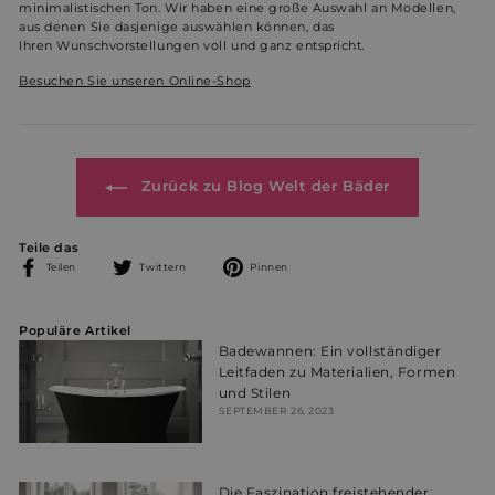
minimalistischen Ton. Wir haben eine große Auswahl an Modellen,
aus denen Sie dasjenige auswählen können, das
Ihren Wunschvorstellungen voll und ganz entspricht.
Besuchen Sie unseren Online-Shop
Unbedingt erforderlich
Performance
Werbung
Funktionalität
Unklassifizierte
Zurück zu Blog Welt der Bäder
Unbedingt erforderliche Cookies ermöglichen
wesentliche Kernfunktionen der Website wie die
Benutzeranmeldung und die Kontoverwaltung.
Teile das
Ohne die unbedingt erforderlichen Cookies kann die
Website nicht ordnungsgemäß verwendet werden.
Auf
Auf
Auf
Teilen
Twittern
Pinnen
Facebook
Twitter
Pinterest
Name
Anbieter / Domäne
Ablaufdatum
Bes
teilen
twittern
pinnen
Populäre Artikel
_shopify_essential
1 Jahr
Dies
Shopify
sich
weltderbaeder.com
Badewannen: Ein vollständiger
Zahl
Leitfaden zu Materialien, Formen
Webs
und Stilen
wird
berei
SEPTEMBER 26, 2023
_shopify_y
1 Jahr
Dies
Shopify Inc.
Anal
.weltderbaeder.com
Shop
Die Faszination freistehender