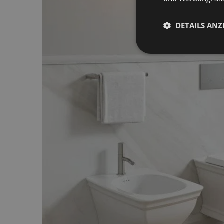
DETAILS ANZ
Unbedingt
erforderlich
Unbe
Unbedingt erforderli
Kontoverwaltung. Oh
Name
_shopify_essential
_shopify_y