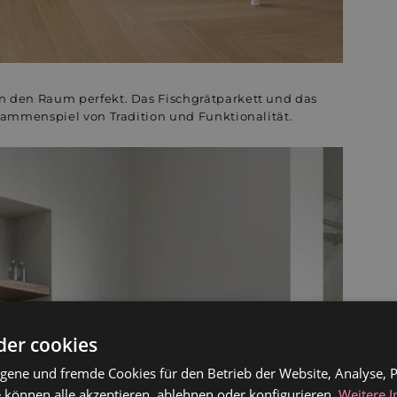
 den Raum perfekt. Das Fischgrätparkett und das
sammenspiel von Tradition und Funktionalität.
der cookies
gene und fremde Cookies für den Betrieb der Website, Analyse, P
 können alle akzeptieren, ablehnen oder konfigurieren.
Weitere 