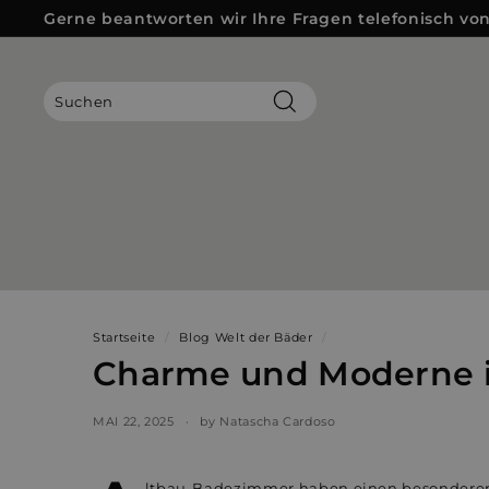
Direkt
Gerne beantworten wir Ihre Fragen telefonisch von 
zum
Pause
Inhalt
Diashow
Suchen
Startseite
/
Blog Welt der Bäder
/
Charme und Moderne 
MAI 22, 2025
by Natascha Cardoso
ltbau-Badezimmer haben einen besonderen 