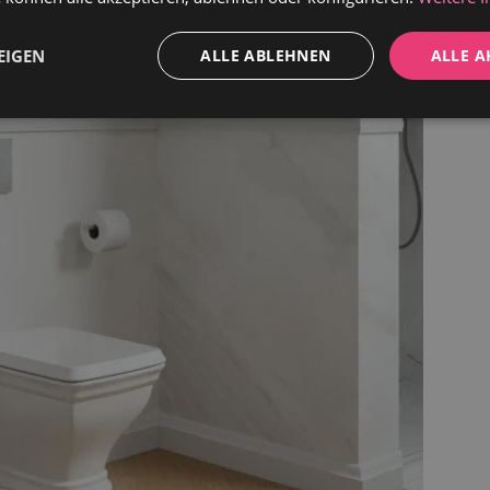
EIGEN
ALLE ABLEHNEN
ALLE A
Performance
Werbung
Funktionalität
dingt erforderlich
Performance
Werbung
Funktionalität
Unklassifi
che Cookies ermöglichen wesentliche Kernfunktionen der Website wie die Benutzeran
ne die unbedingt erforderlichen Cookies kann die Website nicht ordnungsgemäß ver
Anbieter / Domäne
Ablaufdatum
Beschreibung
1 Jahr
Dieses Cookie ist für die sichere Checkout
Shopify
Zahlungsfunktion auf der Website unerläss
weltderbaeder.com
Shopify bereitgestellt.
1 Jahr
Dieses Cookie ist mit der Analytics-Suite v
Shopify Inc.